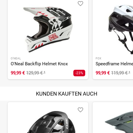
O'NEAL
FOX
O'Neal Backflip Helmet Knox
Speedframe Helme
99,99 €
129,99 €
¹
99,99 €
119,99 €
¹
-23%
KUNDEN KAUFTEN AUCH