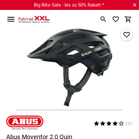
Big Bike Sale - bis zu 50% Rabatt ⁴
(1)*
Abus Moventor 2.0 Quin