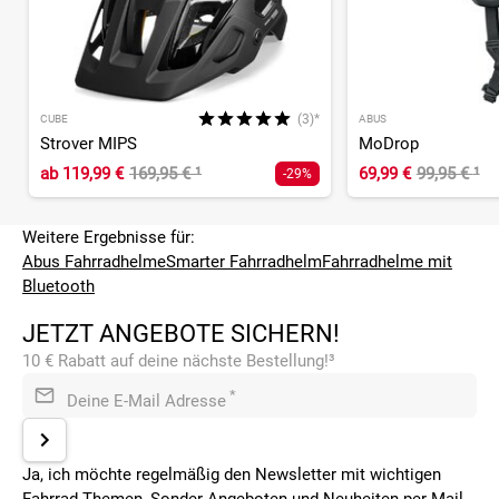
(3)*
CUBE
ABUS
Strover MIPS
MoDrop
ab
119,99 €
169,95 €
¹
69,99 €
99,95 €
¹
-29%
Weitere Ergebnisse für:
Abus Fahrradhelme
Smarter Fahrradhelm
Fahrradhelme mit
Bluetooth
JETZT ANGEBOTE SICHERN!
10 € Rabatt auf deine nächste Bestellung!³
*
Deine E-Mail Adresse
Ja, ich möchte regelmäßig den Newsletter mit wichtigen
Fahrrad-Themen, Sonder-Angeboten und Neuheiten per Mail