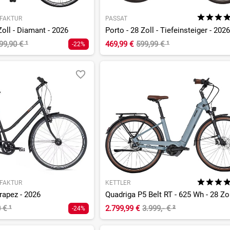
FAKTUR
PASSAT
Zoll - Diamant - 2026
Porto - 28 Zoll - Tiefeinsteiger - 202
99,90 €
¹
469,99 €
599,99 €
¹
-22%
FAKTUR
KETTLER
Trapez - 2026
0 €
¹
2.799,99 €
3.999,- €
²
-24%