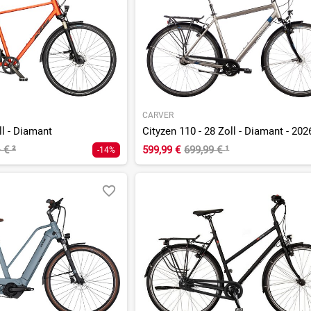
CARVER
ll - Diamant
Cityzen 110 - 28 Zoll - Diamant - 202
- €
²
599,99 €
699,99 €
¹
-14%