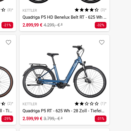
(8)*
(3)*
KETTLER
6
Quadriga P5 HD Benelux Belt RT - 625 Wh - 28 Zoll - Tiefeinsteiger
2.899,99 €
4.299,- €
²
-21%
-32%
(2)*
(1)*
KETTLER
Quadriga P5 Belt RT - 625 Wh - 28 Zoll - Tiefeinsteiger
Quadriga P5 RT - 625 Wh - 28 Zoll - Tiefeinsteiger
2.599,99 €
3.799,- €
²
-29%
-31%