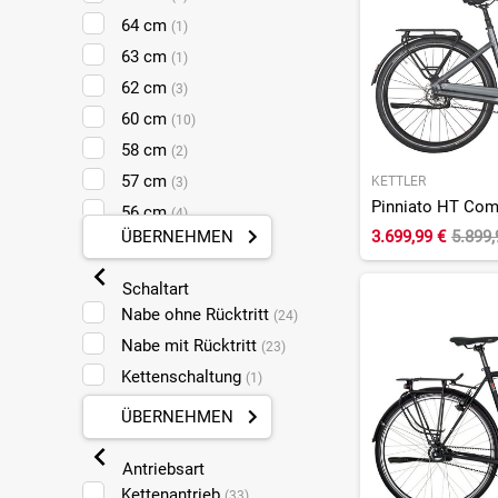
64 cm
(1)
63 cm
(1)
62 cm
(3)
60 cm
(10)
58 cm
(2)
57 cm
KETTLER
(3)
56 cm
(4)
ÜBERNEHMEN
3.699,99 €
5.899
55 cm
(11)
54 cm
(1)
Schaltart
53 cm
(14)
Nabe ohne Rücktritt
(24)
52 cm
(6)
Nabe mit Rücktritt
(23)
51 cm
(7)
Kettenschaltung
(1)
50 cm
(10)
ÜBERNEHMEN
49,5 cm
(1)
48 cm
(21)
Antriebsart
47 cm
Kettenantrieb
(2)
(33)