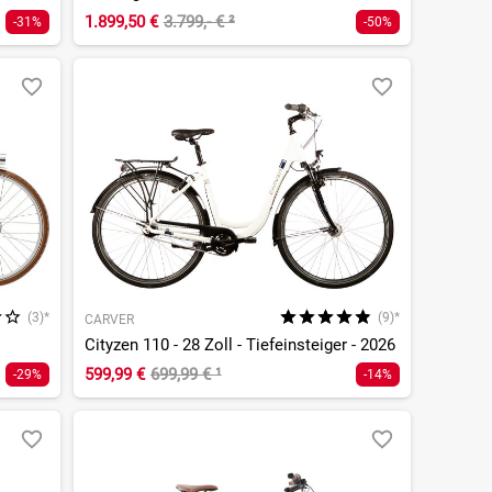
1.899,50 €
3.799,- €
²
-31%
-50%
(3)*
(9)*
CARVER
Cityzen 110 - 28 Zoll - Tiefeinsteiger - 2026
599,99 €
699,99 €
¹
-29%
-14%