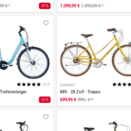
,90 €
¹
1.099,99 €
1.599,90 €
¹
-31%
(37)*
DIAMANT
 Tiefeinsteiger
885 - 28 Zoll - Trapez
699,99 €
999,- €
²
-21%