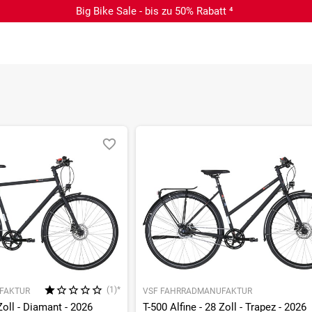
Big Bike Sale - bis zu 50% Rabatt ⁴
(1)*
FAKTUR
VSF FAHRRADMANUFAKTUR
Zoll - Diamant - 2026
T-500 Alfine - 28 Zoll - Trapez - 2026