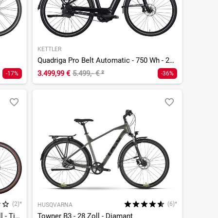
KETTLER
Quadriga Pro Belt Automatic - 750 Wh - 28 Zoll - Tiefeinsteiger
3.499,99 €
5.499,- €
²
-17%
-36%
(2)*
(6)*
HUSQVARNA
Quadriga P5 Belt FL - 625 Wh - 28 Zoll - Tiefeinsteiger
Towner B3 - 28 Zoll - Diamant