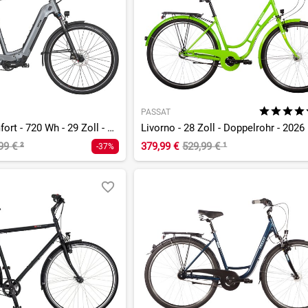
PASSAT
Pinniato HT Comfort - 720 Wh - 29 Zoll - Tiefeinsteiger
Livorno - 28 Zoll - Doppelrohr - 2026
,99 €
²
379,99 €
529,99 €
¹
-37%