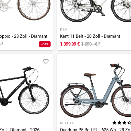
KTM
ppio - 28 Zoll - Diamant
Kent 11 Belt - 28 Zoll - Diamant
€
²
1.399,99 €
1.699,- €
²
-29%
KETTLER
Zoll - Diamant - 2026