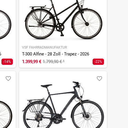
VSF FAHRRADMANUFAKTUR
6
T-300 Alfine - 28 Zoll - Trapez - 2026
1.399,99 €
1.799,90 €
¹
-14%
-22%