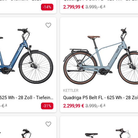
2.799,99 €
3.999,- €
²
-14%
KETTLER
Quadriga P5 FL - 625 Wh - 28 Zoll - Tiefeinsteiger
- €
²
2.299,99 €
3.999,- €
²
-31%