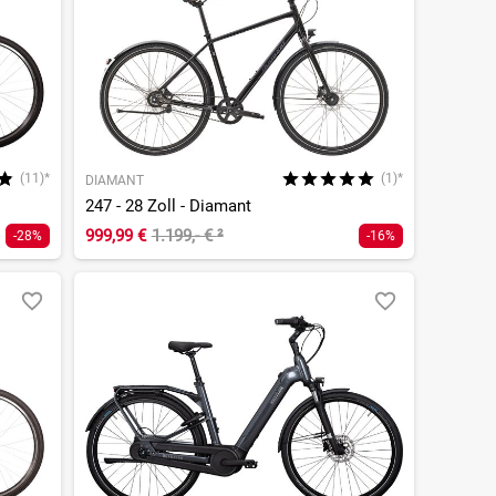
(11)*
(1)*
DIAMANT
247 - 28 Zoll - Diamant
999,99 €
1.199,- €
²
-28%
-16%