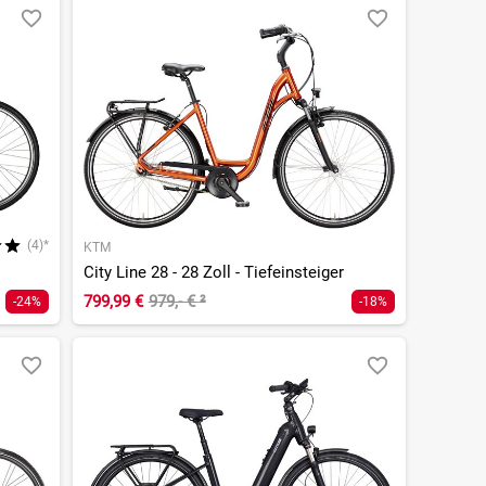
(4)*
KTM
City Line 28 - 28 Zoll - Tiefeinsteiger
799,99 €
979,- €
²
-24%
-18%