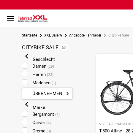
Startseite
XXL Sale %
Angebote Fahrräder
Citybike Sale
CITYBIKE SALE
53
Geschlecht
Damen
(29)
Herren
(23)
Mädchen
(1)
ÜBERNEHMEN
Marke
Bergamont
(4)
Carver
(4)
VSF FAHRRADMANU
Creme
T-500 Alfine - 28 
(3)