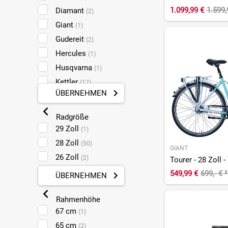
1.099,99 €
1.599
Diamant
(2)
Giant
(1)
Gudereit
(2)
Hercules
(1)
Husqvarna
(1)
Kettler
(17)
ÜBERNEHMEN
KTM
(5)
Passat
(3)
Radgröße
Rabeneick
(1)
29 Zoll
(1)
Talos
(2)
28 Zoll
(50)
GIANT
VSF Fahrradmanufaktur
(7)
26 Zoll
(2)
Tourer - 28 Zoll -
549,99 €
699,- €
²
ÜBERNEHMEN
Rahmenhöhe
67 cm
(1)
65 cm
(2)