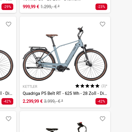
999,99 €
1.299,- €
²
-29%
-23%
(3)*
KETTLER
Quadriga P5 Belt FL - 625 Wh - 28 Zoll - Diamant
Quadriga P5 Belt RT - 625 Wh - 28 Zoll - Diamant
2.299,99 €
3.999,- €
²
-42%
-42%