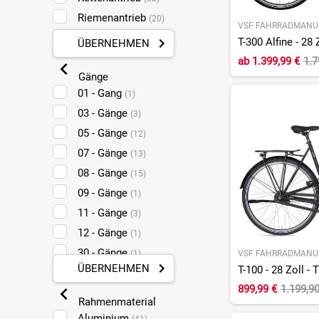
46 cm
Riemenantrieb
(1)
(20)
VSF FAHRRADMANU
45 cm
(7)
T-300 Alfine - 28 
ÜBERNEHMEN
44,5 cm
(1)
ab
1.399,99 €
1.7
44 cm
Gänge
(2)
01 - Gang
(1)
43 cm
(6)
03 - Gänge
(3)
05 - Gänge
(12)
07 - Gänge
(13)
08 - Gänge
(15)
09 - Gänge
(1)
11 - Gänge
(3)
12 - Gänge
(1)
30 - Gänge
(1)
VSF FAHRRADMANU
ÜBERNEHMEN
T-100 - 28 Zoll - 
Stufenlos
(3)
899,99 €
1.199,9
Rahmenmaterial
Aluminium