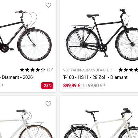
(9)*
VSF FAHRRADMANUFAKTUR
 - Diamant - 2026
T-100 - HS11 - 28 Zoll - Diamant
€
¹
899,99 €
1.199,90 €
²
-28%