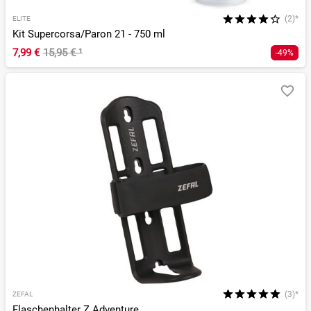
(2)*
ELITE
Kit Supercorsa/Paron 21 - 750 ml
7,99 €
15,95 €
¹
-49%
(3)*
ZEFAL
Flaschenhalter Z Adventure