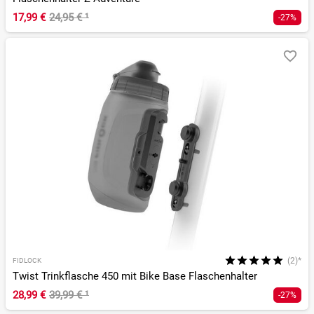
17,99 €
24,95 €
¹
-27%
(2)*
FIDLOCK
Twist Trinkflasche 450 mit Bike Base Flaschenhalter
28,99 €
39,99 €
¹
-27%