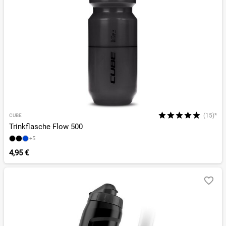
(15)*
CUBE
Trinkflasche Flow 500
+5
4,95 €