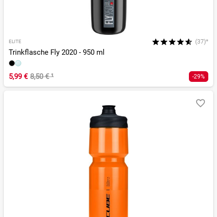
(37)*
ELITE
Trinkflasche Fly 2020 - 950 ml
5,99 €
8,50 €
¹
-29%