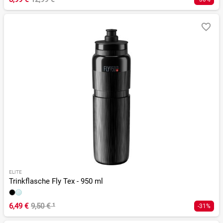
ELITE
Trinkflasche Fly Tex - 950 ml
6,49 €
9,50 €
¹
-31%