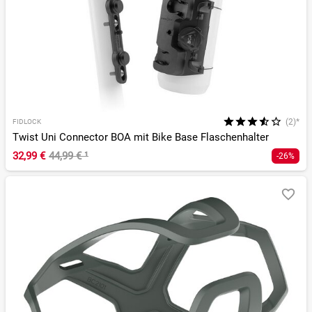
(2)*
FIDLOCK
Twist Uni Connector BOA mit Bike Base Flaschenhalter
32,99 €
44,99 €
¹
-26%