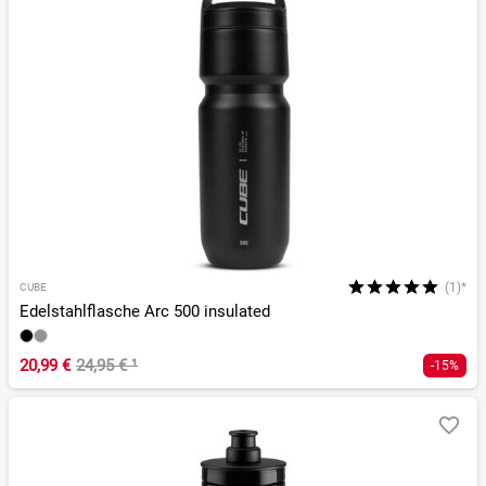
(1)*
CUBE
Edelstahlflasche Arc 500 insulated
20,99 €
24,95 €
¹
-15%