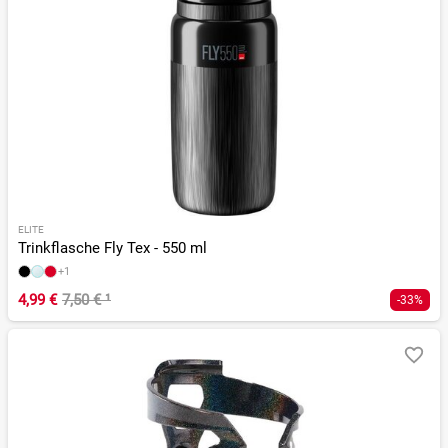
ELITE
Trinkflasche Fly Tex - 550 ml
+1
4,99 €
7,50 €
¹
-33%