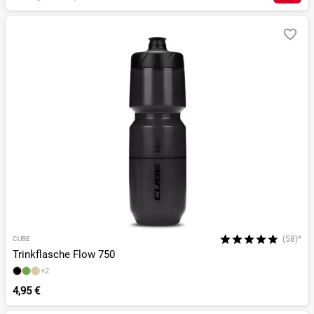
(58)*
CUBE
Trinkflasche Flow 750
+2
4,95 €