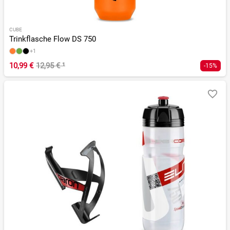
CUBE
Trinkflasche Flow DS 750
+1
10,99 €
12,95 €
¹
-15%