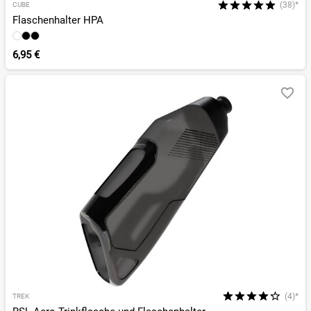
(38)*
CUBE
Flaschenhalter HPA
6,95 €
(4)*
TREK