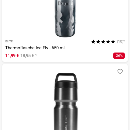
(10)*
ELITE
Thermoflasche Ice Fly - 650 ml
11,99 €
18,95 €
¹
-36%