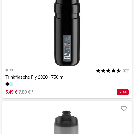
(8)*
ELITE
Trinkflasche Fly 2020 - 750 ml
5,49 €
7,80 €
¹
-29%