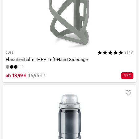
(15)*
CUBE
Flaschenhalter HPP Left-Hand Sidecage
+11
ab
13,99 €
16,95 €
¹
-17%