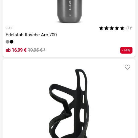
(1)*
CUBE
Edelstahlflasche Arc 700
ab
16,99 €
19,95 €
¹
-14%