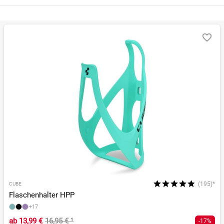
(195)*
CUBE
Flaschenhalter HPP
+17
ab
13,99 €
16,95 €
¹
-17%