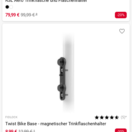
RSL Aero Trinkflasche und Flaschenhalter
79,99 €
99,99 €
²
-20%
(5)*
FIDLOCK
Twist Bike Base - magnetischer Trinkflaschenhalter
8,99 €
12,99 €
¹
-30%