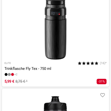
(16)*
ELITE
Trinkflasche Fly Tex - 750 ml
+2
5,99 €
8,75 €
¹
-31%