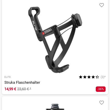
(3)*
ELITE
Struka Flaschenhalter
14,99 €
23,60 €
¹
-36%