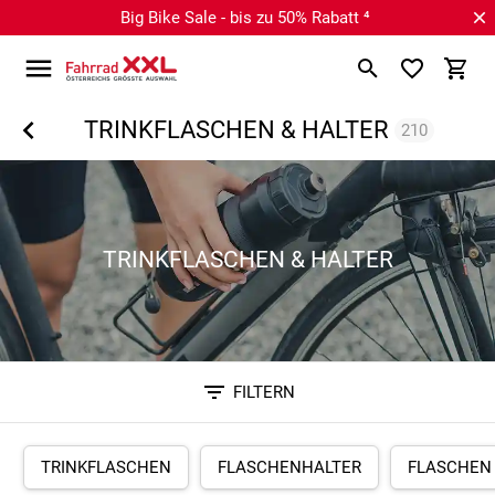
Big Bike Sale - bis zu 50% Rabatt ⁴
TRINKFLASCHEN & HALTER
210
TRINKFLASCHEN & HALTER
FILTERN
Sortieren nach
TRINKFLASCHEN
FLASCHENHALTER
FLASCHEN 
RELEVANZ
BESTSELLER
ERSPARNIS IN %
N