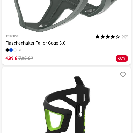
(4)*
SYNCROS
Flaschenhalter Tailor Cage 3.0
+3
4,99 €
7,95 €
²
-37%