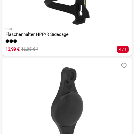
CUBE
Flaschenhalter HPP/R Sidecage
13,99 €
16,95 €
²
-17%