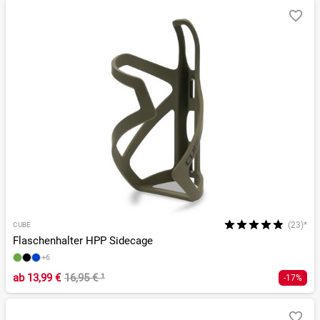
(23)*
CUBE
Flaschenhalter HPP Sidecage
+6
ab
13,99 €
16,95 €
¹
-17%