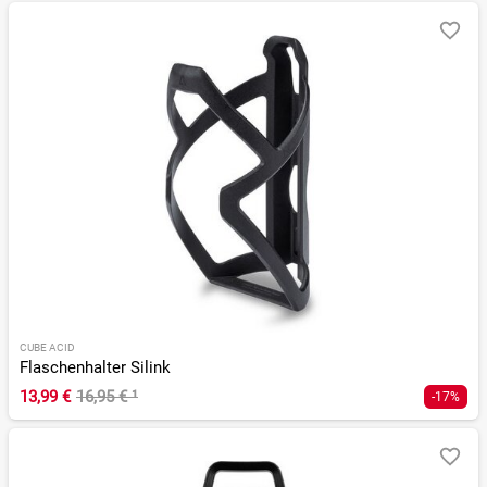
CUBE ACID
Flaschenhalter Silink
13,99 €
16,95 €
¹
-17%