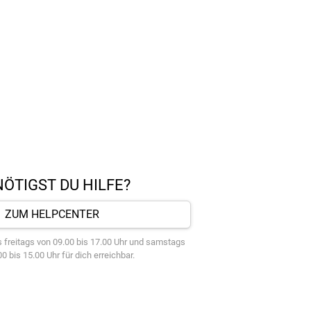
ÖTIGST DU HILFE?
ZUM HELPCENTER
 freitags von 09.00 bis 17.00 Uhr und samstags
0 bis 15.00 Uhr für dich erreichbar.