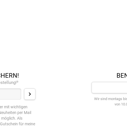
CHERN!
BEN
stellung!³
Wir sind montags bis
von 10.0
er mit wichtigen
euheiten per Mail
t möglich. Als
-Gutschein für meine