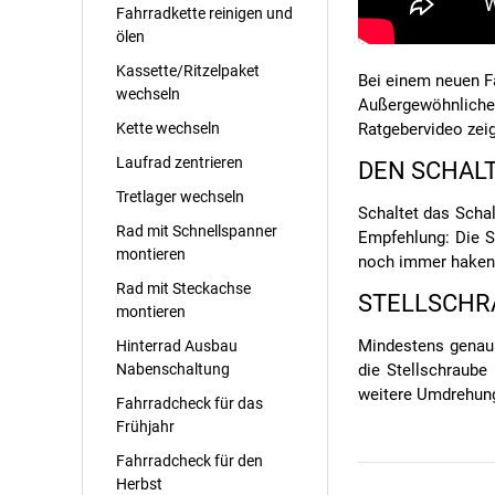
Fahrradkette reinigen und
ölen
Kassette/Ritzelpaket
Bei einem neuen Fa
wechseln
Außergewöhnliches.
Kette wechseln
Ratgebervideo zeig
Laufrad zentrieren
DEN SCHAL
Tretlager wechseln
Schaltet das Scha
Rad mit Schnellspanner
Empfehlung: Die S
montieren
noch immer haken, 
Rad mit Steckachse
STELLSCHR
montieren
Mindestens genaus
Hinterrad Ausbau
Nabenschaltung
die Stellschraube
weitere Umdrehung
Fahrradcheck für das
Frühjahr
Fahrradcheck für den
Herbst