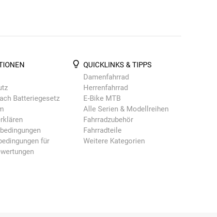
TIONEN
QUICKLINKS & TIPPS
Damenfahrrad
utz
Herrenfahrrad
ach Batteriegesetz
E-Bike MTB
m
Alle Serien & Modellreihen
rklären
Fahrradzubehör
nbedingungen
Fahrradteile
edingungen für
Weitere Kategorien
ewertungen