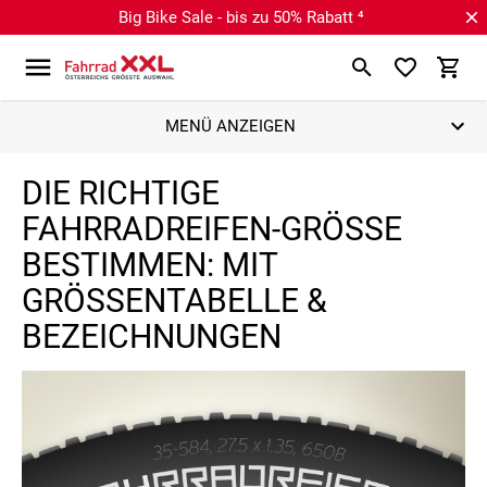
Big Bike Sale - bis zu 50% Rabatt ⁴
MENÜ ANZEIGEN
DIE RICHTIGE
FAHRRADREIFEN-GRÖSSE B
ESTIMMEN: MIT G
RÖSSENTABELLE & BE
ZEICHNUNGEN