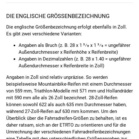
DIE ENGLISCHE GRÖSSENBEZEICHNUNG
Die englische Größenbezeichnung erfolgt ebenfalls in Zoll.
Es gibt zwei verschiedene Varianten:
Angaben als Bruch (z. B. 28 x 1 5⁄8 x 1 3⁄8 = ungefährer
Außendurchmesser x Reifenhöhe x Reifenbreite)
Angaben in Dezimalzahlen (z. B. 28 x 1.40 = ungefährer
Außendurchmesser x Reifenbreite in Zoll)
Angaben in Zoll sind relativ unpräzise. So werden
beispielsweise Mountainbike-Reifen mit einem Durchmesser
von 559 mm, Triathlon-Modelle mit 571 mm und Hollandräder
mit 590 mm alle als 26 Zoll bezeichnet. 28-Zoll-Reifen
können sowohl 622 als auch 635 mm Durchmesser haben,
während 27-Zoll-Reifen auf 630 mm kommen. Um den
Überblick über die Fahrradreifen-Größen zu behalten, ist es
daher ratsam, sich an der ETRTO zu orientieren und für die
Umrechnung der verschiedenen Fahrradreifenbezeichnungen
eine Tabelle mit den unterschiedlichen Größenangaben zur