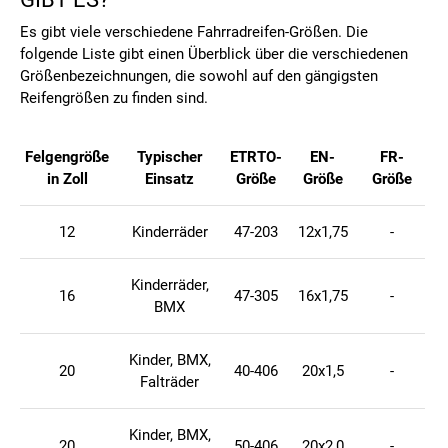
Es gibt viele verschiedene Fahrradreifen-Größen. Die
folgende Liste gibt einen Überblick über die verschiedenen
Größenbezeichnungen, die sowohl auf den gängigsten
Reifengrößen zu finden sind.
Felgengröße
Typischer
ETRTO-
EN-
FR-
in Zoll
Einsatz
Größe
Größe
Größe
12
Kinderräder
47-203
12x1,75
-
Kinderräder,
16
47-305
16x1,75
-
BMX
Kinder, BMX,
20
40-406
20x1,5
-
Falträder
Kinder, BMX,
20
50-406
20x2,0
-