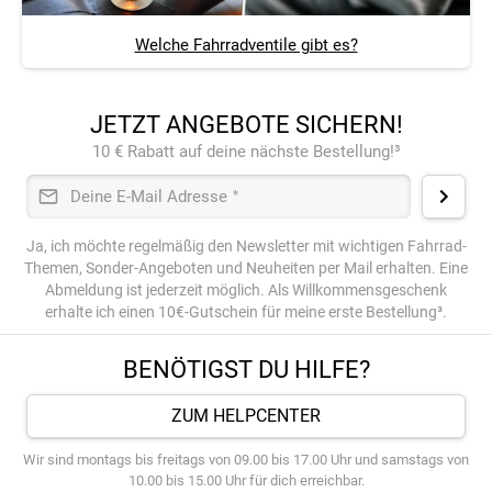
Welche Fahrradventile gibt es?
JETZT ANGEBOTE SICHERN!
10 € Rabatt auf deine nächste Bestellung!³
Deine E-Mail Adresse
*
Ja, ich möchte regelmäßig den Newsletter mit wichtigen Fahrrad-
Themen, Sonder-Angeboten und Neuheiten per Mail erhalten. Eine
Abmeldung ist jederzeit möglich. Als Willkommensgeschenk
erhalte ich einen 10€-Gutschein für meine erste Bestellung³.
BENÖTIGST DU HILFE?
ZUM HELPCENTER
Wir sind montags bis freitags von 09.00 bis 17.00 Uhr und samstags von
10.00 bis 15.00 Uhr für dich erreichbar.