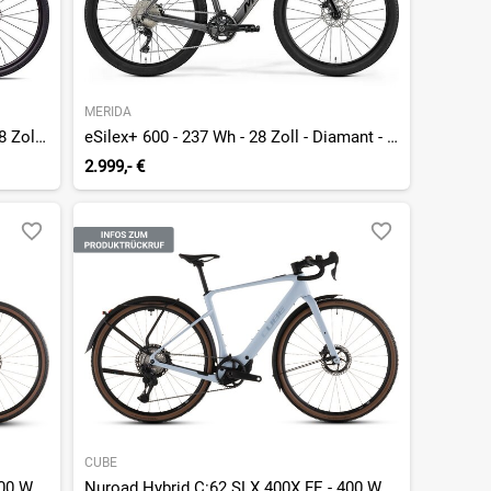
MERIDA
Turbo Creo SL E5 Comp - 320 Wh - 28 Zoll - Diamant - 2026
eSilex+ 600 - 237 Wh - 28 Zoll - Diamant - 2026
2.999,- €
CUBE
Nuroad Hybrid C:62 EXC 400X FE - 400 Wh - 28 Zoll - Diamant - 2026
Nuroad Hybrid C:62 SLX 400X FE - 400 Wh - 28 Zoll - Diamant - 2026