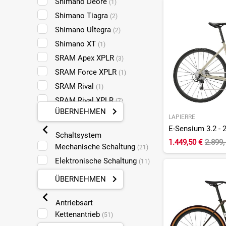
Shimano Deore
(1)
45 cm
(2)
Shimano Tiagra
(2)
43 cm
(3)
Shimano Ultegra
(2)
41,5 cm
(1)
Shimano XT
(1)
SRAM Apex XPLR
(3)
SRAM Force XPLR
(1)
SRAM Rival
(1)
SRAM Rival XPLR
(7)
ÜBERNEHMEN
SRAM X1
(1)
LAPIERRE
SRAM XX Eagle
E-Sensium 3.2 - 
Schaltsystem
Transmission
1.449,50 €
2.899,
(1)
Mechanische Schaltung
(21)
Elektronische Schaltung
(11)
ÜBERNEHMEN
Antriebsart
Kettenantrieb
(51)