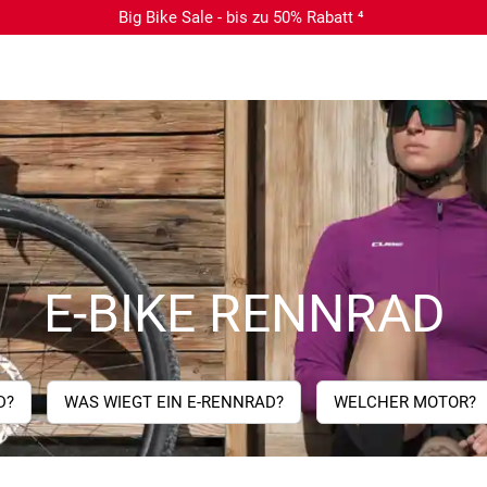
Big Bike Sale - bis zu 50% Rabatt ⁴
E-BIKE RENNRAD
D?
WAS WIEGT EIN E-RENNRAD?
WELCHER MOTOR?