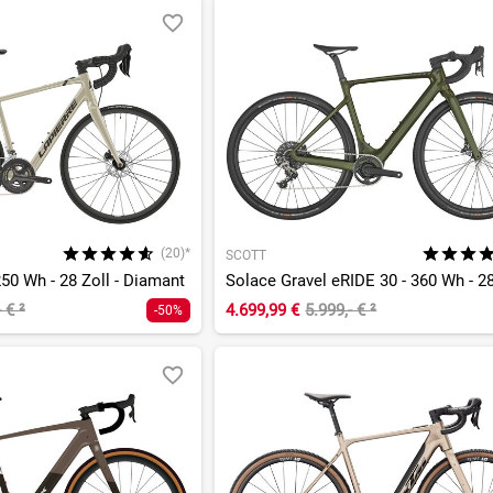
(20)*
SCOTT
250 Wh - 28 Zoll - Diamant
- €
²
4.699,99 €
5.999,- €
²
-50%