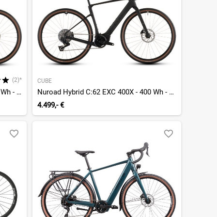
(2)*
CUBE
Nuroad Hybrid C:62 Race 400X - 400 Wh - 28 Zoll - Diamant - 2026
Nuroad Hybrid C:62 EXC 400X - 400 Wh - 28 Zoll - Diamant - 2026
4.499,- €