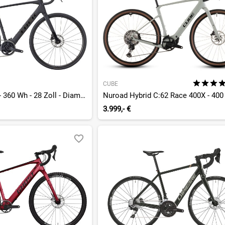
CUBE
Domane+ ALR 5 - 360 Wh - 28 Zoll - Diamant - 2027
3.999,- €