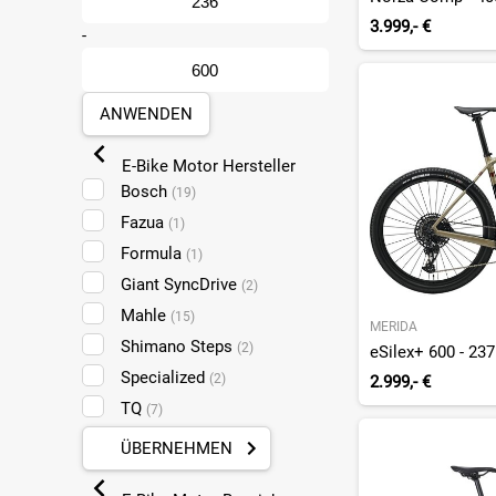
3.999,- €
-
ANWENDEN
E-Bike Motor Hersteller
Bosch
(19)
Fazua
(1)
Formula
(1)
Giant SyncDrive
(2)
Mahle
(15)
MERIDA
Shimano Steps
(2)
Specialized
(2)
2.999,- €
TQ
(7)
ÜBERNEHMEN