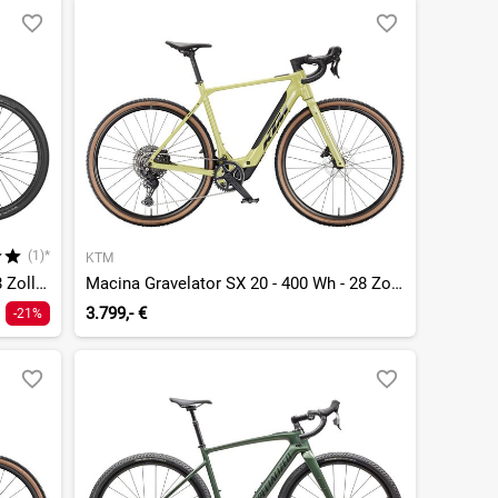
(1)*
KTM
Solace Gravel eRIDE 30 - 360 Wh - 28 Zoll - Diamant
Macina Gravelator SX 20 - 400 Wh - 28 Zoll - Diamant - 2026
3.799,- €
-21%