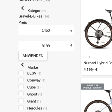
Gravel-E-Bikes
(36)
Kategorien
Gravel-E-Bikes
(36)
Preis
€
-
€
ANWENDEN
CUBE
Marke
4.199,- €
BESV
(1)
Conway
(1)
Cube
(8)
Ghost
(1)
Giant
(1)
Hercules
(1)