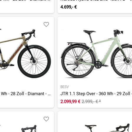
4.699,- €
BESV
eSilex+ 600 - 237 Wh - 28 Zoll - Diamant - 2027
2.099,99 €
2.999,- €
²