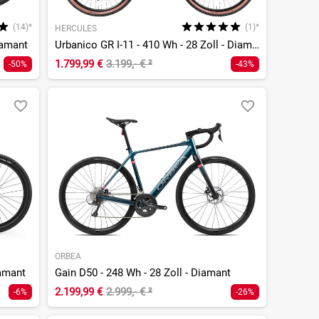
(14)*
(1)*
HERCULES
iamant
Urbanico GR I-11 - 410 Wh - 28 Zoll - Diamant
1.799,99 €
3.199,- €
²
-50%
-43%
ORBEA
iamant
Gain D50 - 248 Wh - 28 Zoll - Diamant
2.199,99 €
2.999,- €
²
-6%
-26%