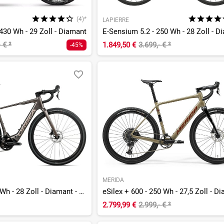
(4)*
LAPIERRE
430 Wh - 29 Zoll - Diamant
E-Sensium 5.2 - 250 Wh - 28 Zoll - D
- €
²
1.849,50 €
3.699,- €
²
-45%
MERIDA
Denna H50 - 420 Wh - 28 Zoll - Diamant - 2026
eSilex + 600 - 250 Wh - 27,5 Zoll - D
2.799,99 €
2.999,- €
²