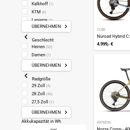
Kalkhoff
(1)
KTM
(6)
Lapierre
(2)
ÜBERNEHMEN
Liv
(1)
CUBE
Megamo
(1)
Geschlecht
4.999,- €
Merida
(4)
Herren
(50)
My Esel
(1)
Damen
(1)
Orbea
(9)
ÜBERNEHMEN
Raymon
(1)
Ridley
(3)
Radgröße
Scott
29 Zoll
(4)
(4)
Specialized
28 Zoll
(2)
(46)
Trek
27,5 Zoll
(2)
(1)
Wilier
(1)
ÜBERNEHMEN
Akkukapazität in Wh
RAYMON