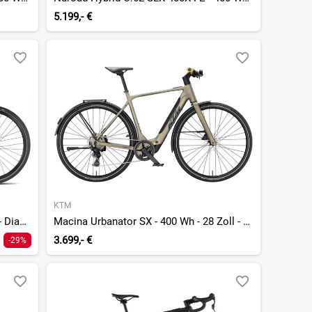
5.199,- €
KTM
JTR 1.1 Step Over - 360 Wh - 29 Zoll - Diamant
Macina Urbanator SX - 400 Wh - 28 Zoll - Diamant - 2026
3.699,- €
-29%