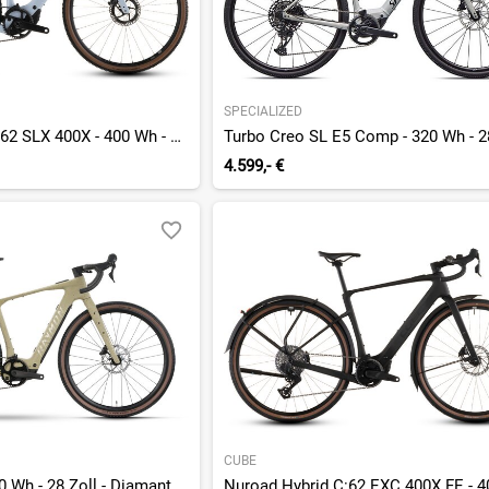
SPECIALIZED
Nuroad Hybrid C:62 SLX 400X - 400 Wh - 28 Zoll - Diamant - 2026
4.599,- €
CUBE
Norza Comp - 400 Wh - 28 Zoll - Diamant - 2027