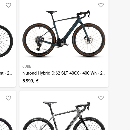
CUBE
eSilex 400 - 237 Wh - 28 Zoll - Diamant - 2026
Nuroad Hybrid C:62 SLT 400X - 400 Wh - 28 Zoll - Diamant - 2026
5.999,- €