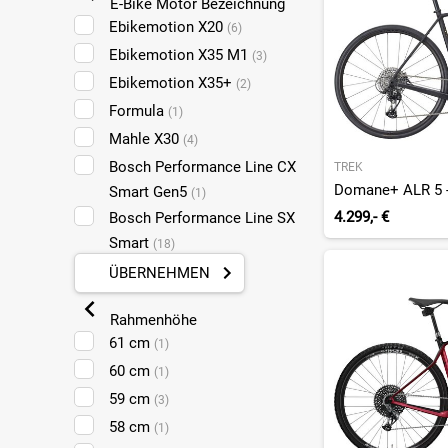
E-Bike Motor Bezeichnung
Ebikemotion X20
(6)
Ebikemotion X35 M1
(3)
Ebikemotion X35+
(2)
Formula
(1)
Mahle X30
(4)
Bosch Performance Line CX
TREK
Smart Gen5
(1)
4.299,- €
Bosch Performance Line SX
Smart
(18)
Fazua Ride 60
(1)
ÜBERNEHMEN
Giant SyncDrive Move Plus
Rahmenhöhe
(2)
61 cm
(1)
Shimano Steps EP6
(1)
60 cm
(1)
Shimano Steps EP801
(1)
59 cm
(3)
Specialized 1.2 SL
(2)
58 cm
(1)
TQ HPR 40
(3)