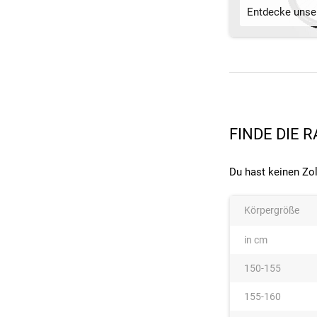
Entdecke unser
FINDE DIE 
Du hast keinen Zo
Körpergröße
in cm
150-155
155-160