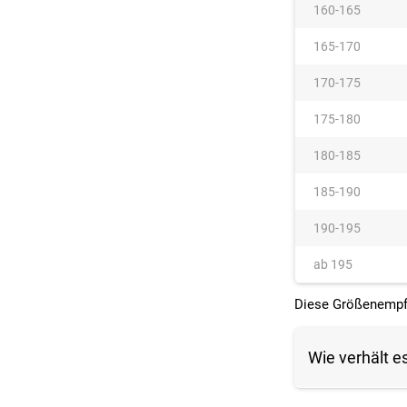
160-165
165-170
170-175
175-180
180-185
185-190
190-195
ab 195
Diese Größenempfeh
Wie verhält e