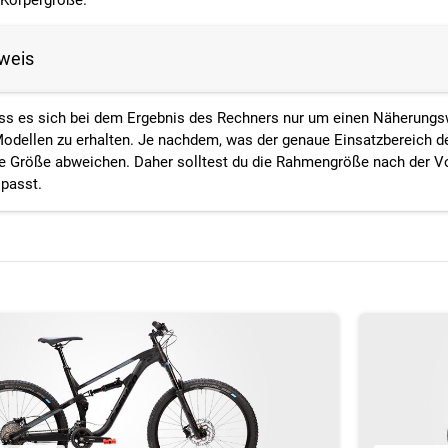
 Körpergröße.
nweis
ss
es
sich
bei dem Ergebnis des Rechners nur
um einen
Näherungs
odellen
zu
erhalten
.
Je
nachdem, was der
genaue
Einsatzbereich
d
e
Größe
abweichen
.
Daher
solltest du
die Rahmengröße
nach
der
V
 passt.