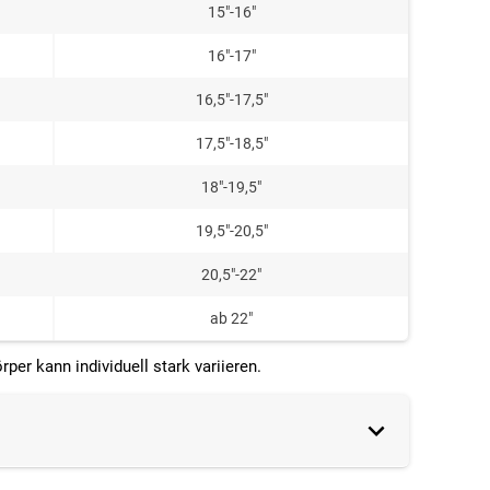
15"-16"
16"-17"
16,5"-17,5"
17,5"-18,5"
18"-19,5"
19,5"-20,5"
20,5"-22"
ab 22"
er kann individuell stark variieren.