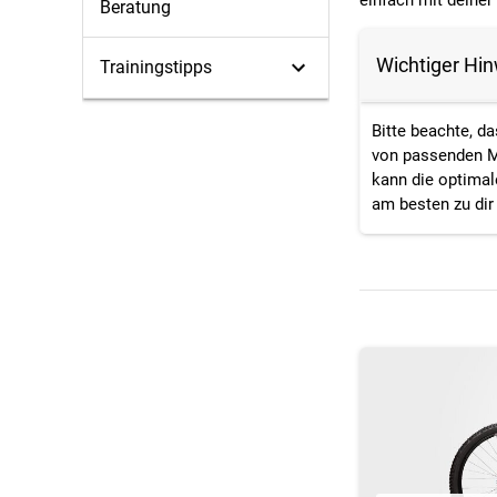
einfach mit deiner
Beratung
Wichtiger Hi
Trainingstipps
Bitte
beachte
,
da
von
passenden
M
kann
die
optimal
am besten zu dir