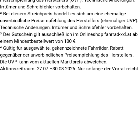
sondern um
wohl durchdachte und realistisch getestete
Irrtümer und Schreibfehler vorbehalten.
Vorstellungen
. Die BMC-Produkte werden von Menschen
² Bei diesem Streichpreis handelt es sich um eine ehemalige
entwickelt und produziert, die das Radfahren lieben und
unverbindliche Preisempfehlung des Herstellers (ehemaliger UVP).
leben. Das Ergebnis ist ein fantastisches Fahrgefühl.
Technische Änderungen, Irrtümer und Schreibfehler vorbehalten.
³ Der Gutschein gilt ausschließlich im Onlineshop fahrrad-xxl.at ab
Die Räder sind leicht und haben ein ausgesprochen
einem Mindestbestellwert von 100 €.
einzigartiges Design
. Besonders in den Bereichen
⁴ Gültig für ausgewählte, gekennzeichnete Fahrräder. Rabatt
Carbonfaser und Rohrformen gibt es BMC-typische
gegenüber der unverbindlichen Preisempfehlung des Herstellers.
Weiterentwicklungen. Das patentierte Integrated Cockpit
Die UVP kann vom aktuellen Marktpreis abweichen.
System ist ein ausgeklügeltes Meisterwerk an Funktionalität.
Aktionszeitraum: 27.07.–30.08.2026. Nur solange der Vorrat reicht.
Alle normalerweise außen liegenden Kabel vom Lenker bis
zur hinteren Achse verschwinden optisch im Rahmen und
geben dem Rad ein elegantes und aufgeräumtes Aussehen.
Erfunden haben die Schweizer das Fahrrad nicht, aber sie
haben es mit viel
Liebe zum Detail
und einem Hang zur
Präzision
zu innovativen Hightechgeräten weiterentwickelt.
Ein weiteres Zeichen für herausragende Qualität ist das
hauseigene Racing Team der Marke BMC. Dort sind die
Bikes bei Größen wie Greg Van Avermaet im Einsatz und
liefern auch unter großer Belastung tolle Ergebnisse.