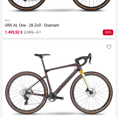
BMC
URS AL One - 28 Zoll - Diamant
1.499,50 €
2.999,- €
²
-50%