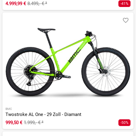
4.999,99 €
8.499,- €
²
-41%
BMC
Twostroke AL One - 29 Zoll - Diamant
999,50 €
1.999,- €
²
-50%