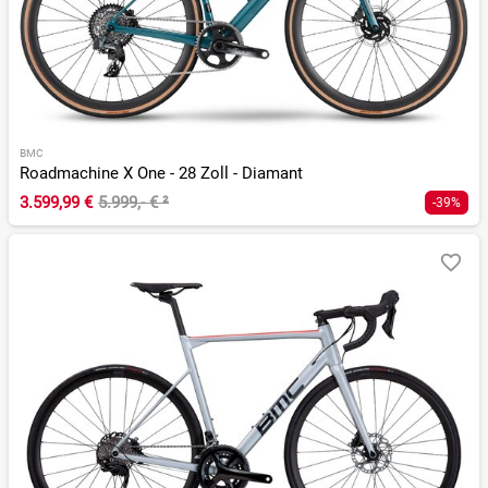
BMC
Roadmachine X One - 28 Zoll - Diamant
3.599,99 €
5.999,- €
²
-39%