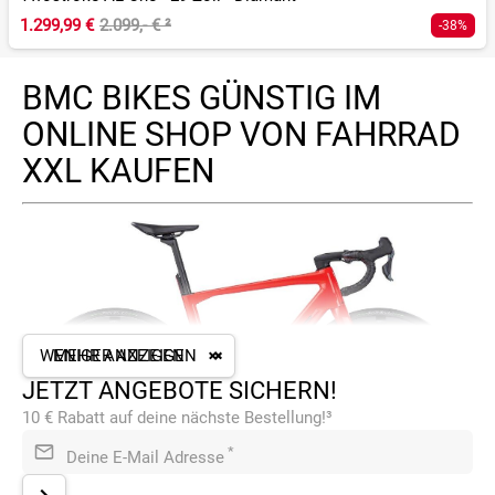
1.299,99 €
2.099,- €
²
-38%
BMC BIKES GÜNSTIG IM
ONLINE SHOP VON FAHRRAD
XXL KAUFEN
WENIGER ANZEIGEN
MEHR ANZEIGEN
JETZT ANGEBOTE SICHERN!
10 € Rabatt auf deine nächste Bestellung!³
*
Deine E-Mail Adresse