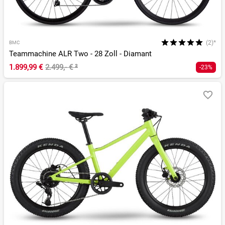
(2)*
BMC
Teammachine ALR Two - 28 Zoll - Diamant
1.899,99 €
2.499,- €
²
-23%