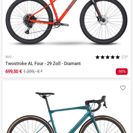
(1)*
BMC
Twostroke AL Four - 29 Zoll - Diamant
699,50 €
1.399,- €
²
-50%