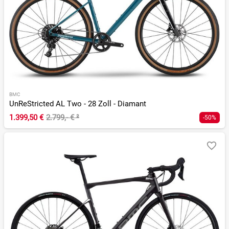
BMC
UnReStricted AL Two - 28 Zoll - Diamant
1.399,50 €
2.799,- €
²
-50%