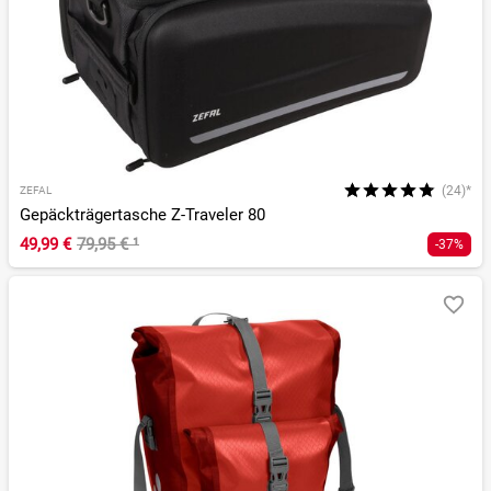
(24)*
ZEFAL
Gepäckträgertasche Z-Traveler 80
49,99 €
79,95 €
¹
-37%