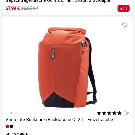
Gepäckträgertasche Odin 2.0, inkl. Snapit 2.0 Adapter
67,99 €
86,95 €
²
-21%
(3)*
ORTLIEB
Vario Lite Rucksack/Packtasche QL2.1 - Einzeltasche
ab
124,99 €