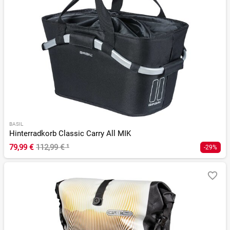
BASIL
Hinterradkorb Classic Carry All MIK
79,99 €
112,99 €
¹
-29%