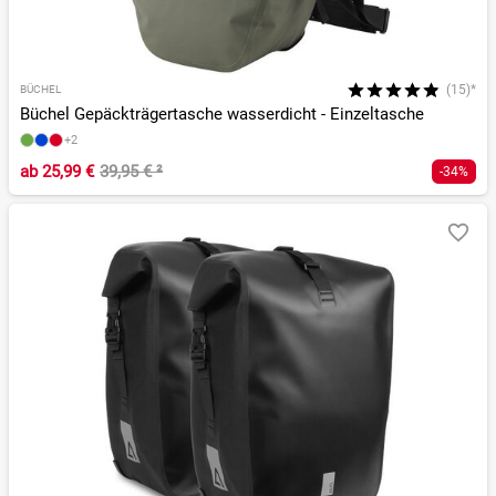
(15)*
BÜCHEL
Büchel Gepäckträgertasche wasserdicht - Einzeltasche
+2
ab
25,99 €
39,95 €
²
-34%