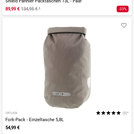
Shield Pannier Packtaschen 13L - Paar
89,99 €
134,95 €
¹
-33%
(8)*
ORTLIEB
Fork-Pack - Einzeltasche 5,8L
54,99 €