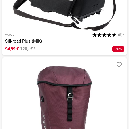
(8)*
VAUDE
Silkroad Plus (MIK)
94,99 €
120,- €
¹
-20%