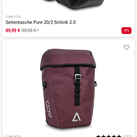
CUBE ACID
Seitentasche Pure 20/2 Smlink 2.0
89,99 €
99,95 €
¹
-9%
(21)*
CUBE ACID