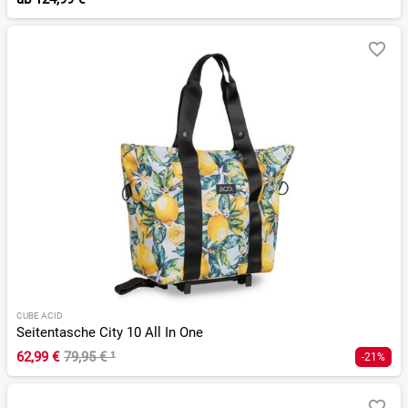
CUBE ACID
Seitentasche City 10 All In One
62,99 €
79,95 €
¹
-21%