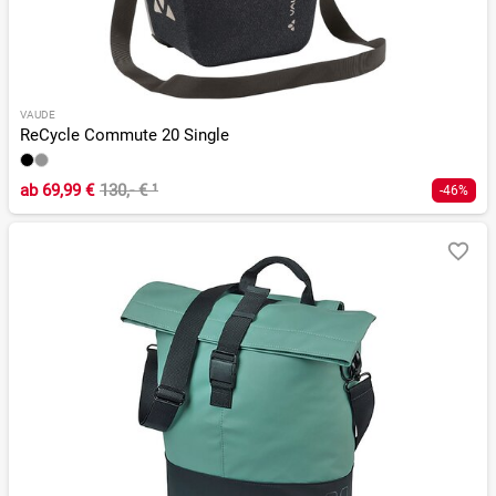
VAUDE
ReCycle Commute 20 Single
ab
69,99 €
130,- €
¹
-46%