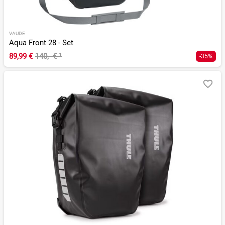
VAUDE
Aqua Front 28 - Set
89,99 €
140,- €
¹
-35%