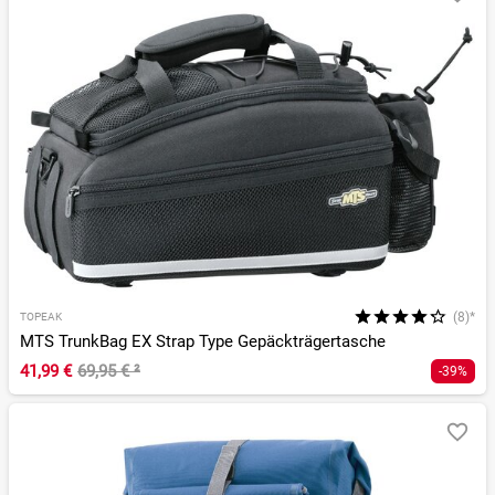
(8)*
TOPEAK
MTS TrunkBag EX Strap Type Gepäckträgertasche
41,99 €
69,95 €
²
-39%