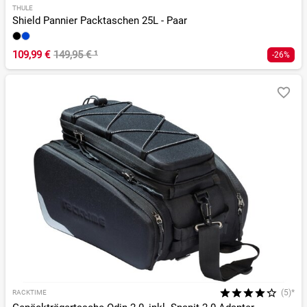
THULE
Shield Pannier Packtaschen 25L - Paar
109,99 €
149,95 €
¹
-26%
(5)*
RACKTIME