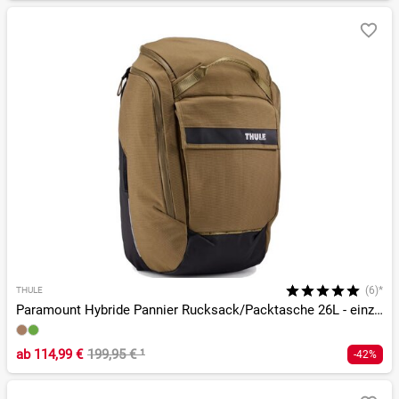
(6)*
THULE
Paramount Hybride Pannier Rucksack/Packtasche 26L - einzeln
ab
114,99 €
199,95 €
¹
-42%