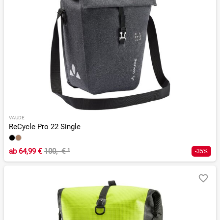
VAUDE
ReCycle Pro 22 Single
ab
64,99 €
100,- €
¹
-35%