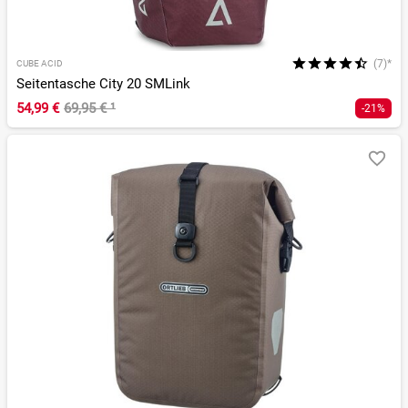
(7)*
CUBE ACID
Seitentasche City 20 SMLink
54,99 €
69,95 €
¹
-21%