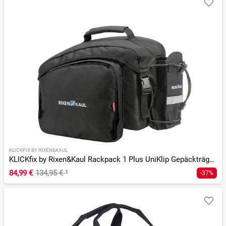
KLICKFIX BY RIXEN&KAUL
KLICKfix by Rixen&Kaul Rackpack 1 Plus UniKlip Gepäckträgertasche
84,99 €
134,95 €
¹
-37%