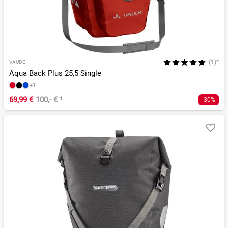
(1)*
VAUDE
Aqua Back Plus 25,5 Single
+1
69,99 €
100,- €
¹
-30%