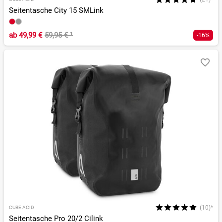
Seitentasche City 15 SMLink
ab
49,99 €
59,95 €
¹
-16%
(10)*
CUBE ACID
Seitentasche Pro 20/2 Cilink