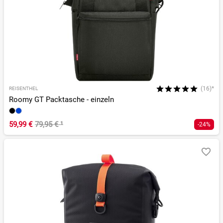
(16)*
REISENTHEL
Roomy GT Packtasche - einzeln
59,99 €
79,95 €
¹
-24%