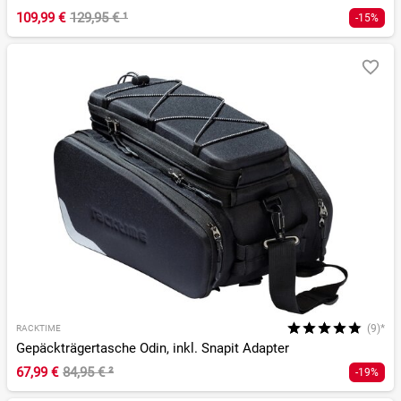
109,99 €
129,95 €
¹
-15%
(9)*
RACKTIME
Gepäckträgertasche Odin, inkl. Snapit Adapter
67,99 €
84,95 €
²
-19%