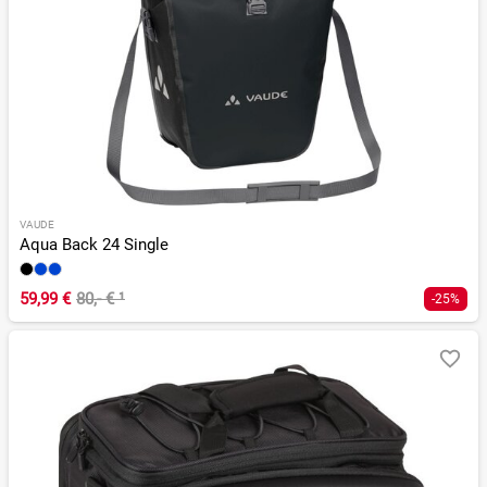
VAUDE
Aqua Back 24 Single
59,99 €
80,- €
¹
-25%