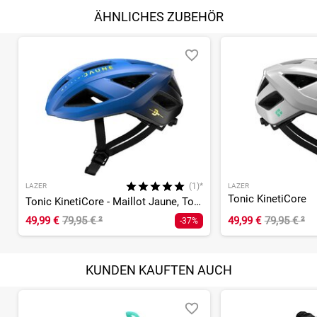
ÄHNLICHES ZUBEHÖR
(1)*
LAZER
LAZER
Tonic KinetiCore
Tonic KinetiCore - Maillot Jaune, Tour de France Edition
49,99 €
79,95 €
²
49,99 €
79,95 €
²
-37%
KUNDEN KAUFTEN AUCH