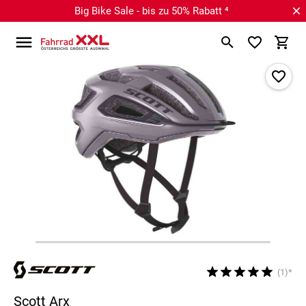
Big Bike Sale - bis zu 50% Rabatt ⁴
(1)*
Scott Arx