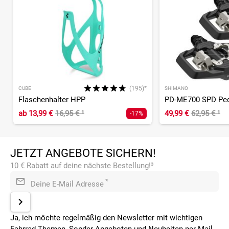
(195)*
CUBE
SHIMANO
Flaschenhalter HPP
PD-ME700 SPD Ped
ab
13,99 €
16,95 €
¹
49,99 €
62,95 €
¹
-17%
JETZT ANGEBOTE SICHERN!
10 € Rabatt auf deine nächste Bestellung!³
*
Deine E-Mail Adresse
Ja, ich möchte regelmäßig den Newsletter mit wichtigen
Fahrrad-Themen, Sonder-Angeboten und Neuheiten per Mail