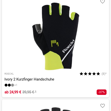
(8)*
ROECKL
Ivory 2 Kurzfinger Handschuhe
+1
ab
24,99 €
39,95 €
¹
-37%