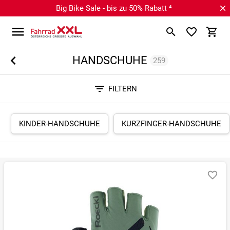
Big Bike Sale - bis zu 50% Rabatt ⁴
HANDSCHUHE
259
Sortieren nach
FILTERN
RELEVANZ
BESTSELLER
ERSPARNIS IN %
N
KINDER-HANDSCHUHE
KURZFINGER-HANDSCHUHE