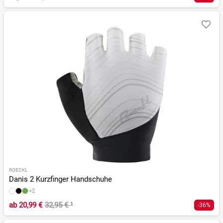
ROECKL
Danis 2 Kurzfinger Handschuhe
+2
ab
20,99 €
32,95 €
¹
-36%