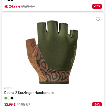
ab
24,99 €
39,95 €
¹
-37%
ROECKL
Dedna 2 Kurzfinger Handschuhe
32,99 €
44,95 €
¹
-26%