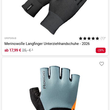
(1)*
GRIPGRAB
Merinowolle Langfinger Unterziehhandschuhe - 2026
ab
17,99 €
25,- €
¹
-28%