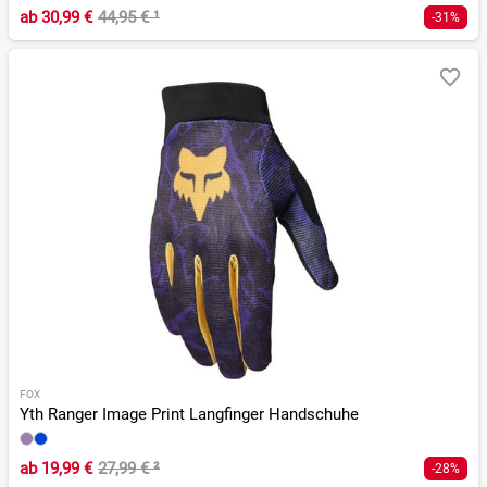
ab
30,99 €
44,95 €
¹
-31%
FOX
Yth Ranger Image Print Langfinger Handschuhe
ab
19,99 €
27,99 €
²
-28%