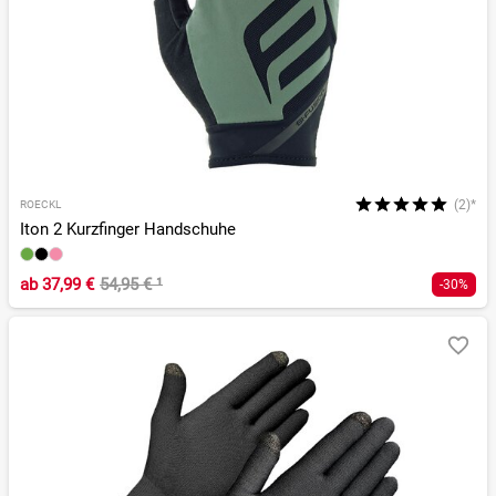
(2)*
ROECKL
Iton 2 Kurzfinger Handschuhe
ab
37,99 €
54,95 €
¹
-30%