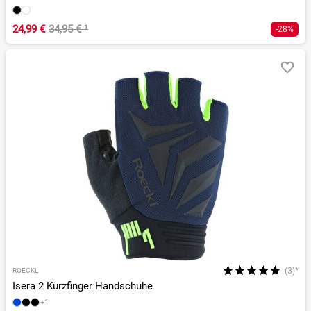
24,99 €
34,95 €
¹
-28%
(3)*
ROECKL
Isera 2 Kurzfinger Handschuhe
+1