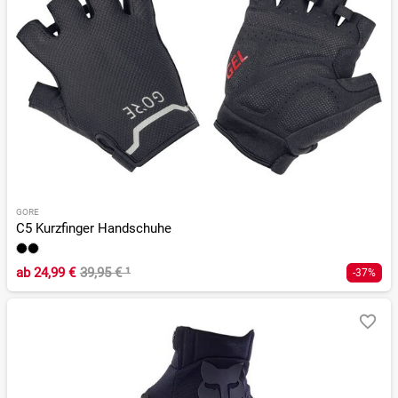
GORE
C5 Kurzfinger Handschuhe
ab
24,99 €
39,95 €
¹
-37%