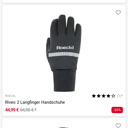
(1)*
ROECKL
Riveo 2 Langfinger Handschuhe
44,99 €
64,95 €
²
-30%