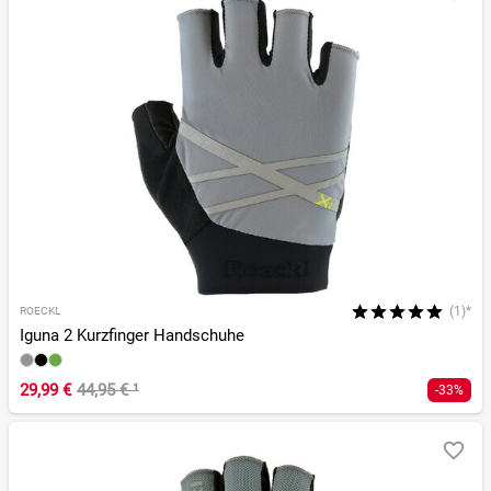
(1)*
ROECKL
Iguna 2 Kurzfinger Handschuhe
29,99 €
44,95 €
¹
-33%