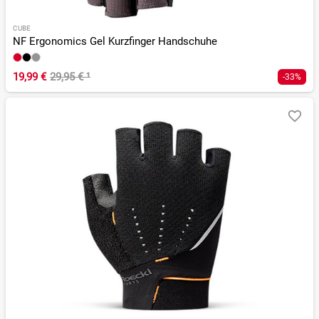
CUBE
NF Ergonomics Gel Kurzfinger Handschuhe
19,99 €
29,95 €
¹
-33%