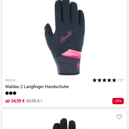
(1)*
ROECKL
Waldau 2 Langfinger Handschuhe
ab
34,99 €
49,95 €
¹
-29%