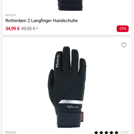
ROECKL
Rotterdam 2 Langfinger Handschuhe
34,99 €
49,95 €
¹
-29%
(11)*
ROECKL