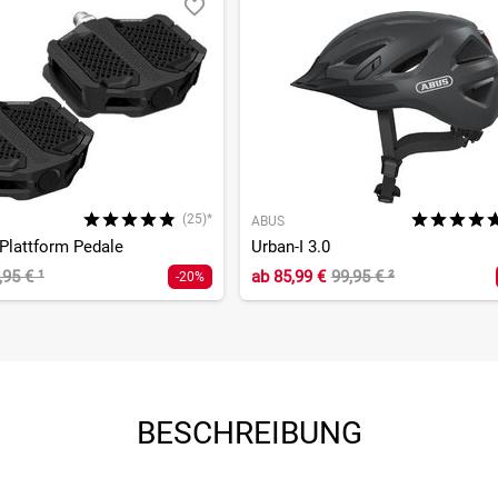
(25)*
ABUS
Plattform Pedale
Urban-I 3.0
,95 €
¹
ab
85,99 €
99,95 €
²
-20%
BESCHREIBUNG