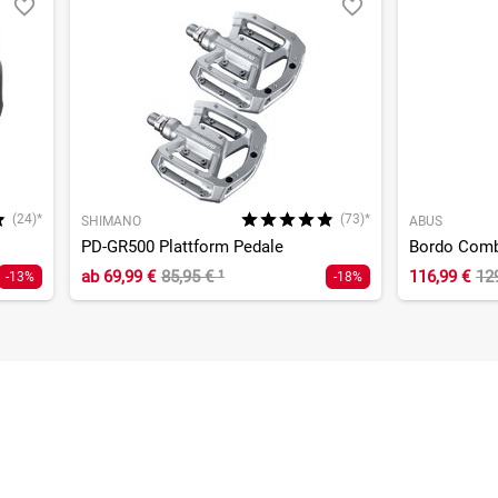
(24)*
(73)*
SHIMANO
ABUS
PD-GR500 Plattform Pedale
ab
69,99 €
85,95 €
¹
116,99 €
12
-13%
-18%