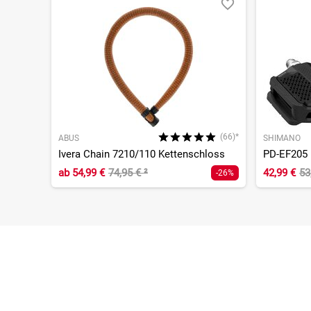
(66)*
ABUS
SHIMANO
Ivera Chain 7210/110 Kettenschloss
PD-EF205 
ab
54,99 €
74,95 €
²
42,99 €
53
-26%