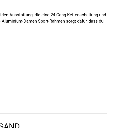
oliden Ausstattung, die eine 24-Gang-Kettenschaltung und
te Aluminium-Damen Sport-Rahmen sorgt dafür, dass du
kann!
alles, was du für eine komfortable und sichere Fahrt
ltag und in der Freizeit. Mit seiner 24-Gang-
hmes Fahrgefühl und sorgt für eine reibungslose Fahrt.
Steady Beleuchtung hinten bist du auch im Dunkeln gut
ortabel. Er sorgt außerdem für Stabilität, was es zum
d hoher Bremskraft perfekt geeignet.
rt mit einem Federweg von 63 mm.
RSAND