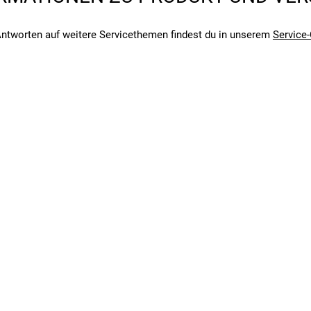
ahrer, die Wert auf ein gutes Preis-Leistungs-Verhältnis legen. In de
mfortabel und vielseitig, ist dieses Trekkingrad perfekt für Fahrer, 
ntworten auf weitere Servicethemen findest du in unserem
Service-