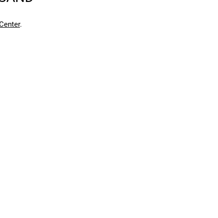
r mittleren Preisklasse bietet es eine solide
die sowohl im Alltag als auch für sportliche Ausflüge
Center
.