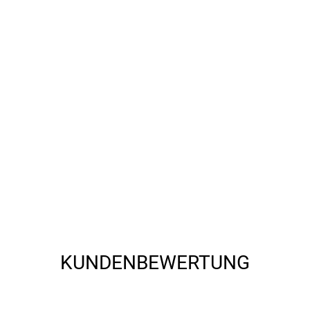
549 Frankfurt am Main, info@carver.de
KUNDENBEWERTUNG