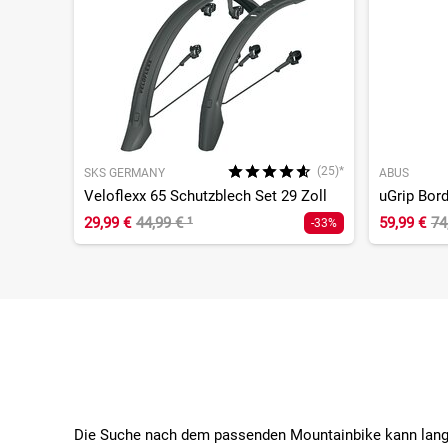
(25)*
SKS GERMANY
ABUS
Veloflexx 65 Schutzblech Set 29 Zoll
uGrip Bor
29,99 €
44,99 €
¹
59,99 €
74
-33%
Die Suche nach dem passenden Mountainbike kann langwie