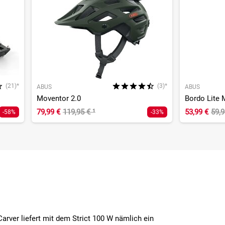
(21)*
(3)*
ABUS
ABUS
Moventor 2.0
Bordo Lite 
79,99 €
119,95 €
¹
53,99 €
59,
-58%
-33%
rver liefert mit dem Strict 100 W nämlich ein