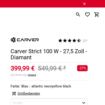
(2)*
Carver Strict 100 W - 27,5 Zoll -
Diamant
399,99 €
549,99 €
²
-27%
inkl. MwSt, zzgl.
Versand
Farbe:
Blau
|
atlantic neonyellow black
Größenberater