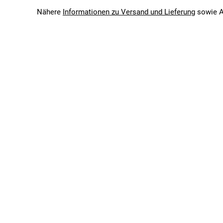
Schaltwerk
Nähere
Informationen zu Versand und Lieferung
sowie A
Shimano Tourney TX800, 8-fach
Umwerfer
Shimano Tourney TY700
Schalthebel
Shimano ST-TX800, 3-/8-fach
BREMSEN
Bremsen vorne
Promax, V-Brake
Bremsen hinten
Promax, V-Brake
RAHMENSET
Rahmen
Aluminium
Gabel
SR Suntour XCT-P, Federweg: 100mm
Federweg vorne in mm
100 mm
Rahmenform