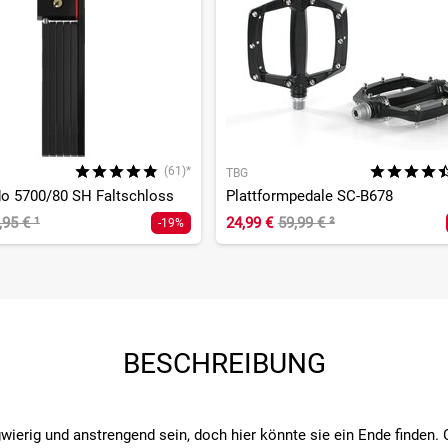
(61)*
TBG
do 5700/80 SH Faltschloss
Plattformpedale SC-B678
,95 €
¹
24,99 €
59,99 €
²
-19%
BESCHREIBUNG
rig und anstrengend sein, doch hier könnte sie ein Ende finden. Ca