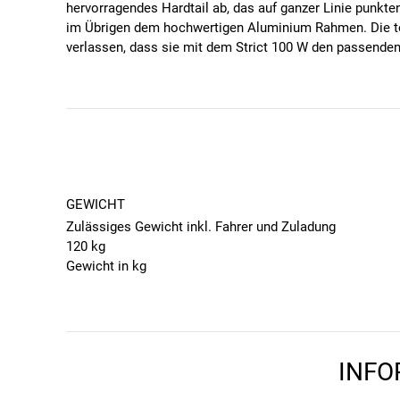
hervorragendes Hardtail ab, das auf ganzer Linie punk
im Übrigen dem hochwertigen Aluminium Rahmen. Die to
verlassen, dass sie mit dem Strict 100 W den passenden
Dieses Fahrrad kommt ohne Pedale – denke daran, pass
GEWICHT
Zulässiges Gewicht inkl. Fahrer und Zuladung
120 kg
Gewicht in kg
14.2
ANTRIEB
Kurbelgarnitur
Shimano Tourney FC-TY301
INFO
Schaltung
24-Gang Kettenschaltung