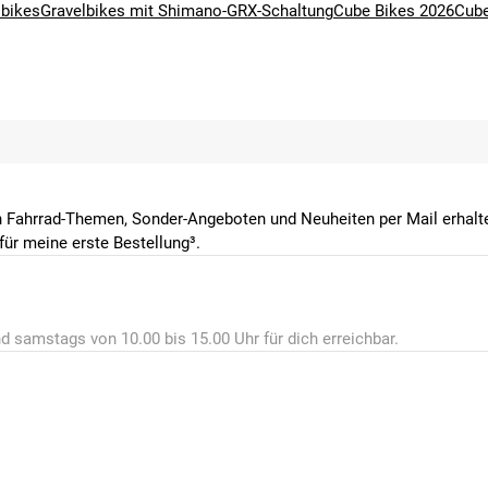
lbikes
Gravelbikes mit Shimano-GRX-Schaltung
Cube Bikes 2026
Cube
g, Bottom Integrated 1 1/4"
ess Ready
 Fahrrad-Themen, Sonder-Angeboten und Neuheiten per Mail erhalte
ür meine erste Bestellung³.
ess Ready
d samstags von 10.00 bis 15.00 Uhr für dich erreichbar.
7, D-95679 Waldershof, www.cube.eu/contact