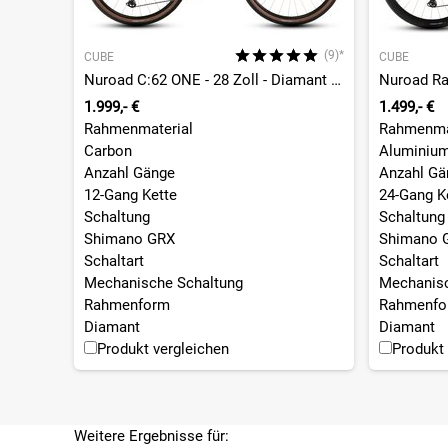
Bremsscheibe
160 mm / 160 mm
RAHMENSET
(9)*
CUBE
CUBE
Gabel
Nuroad C:62 ONE - 28 Zoll - Diamant - 2026
Nuroad Rac
CUBE C:62® Technology, 1 1/8" - 1 1/2" Tapered, integri
1.999,- €
1.499,- €
Achsaufnahme: 12x100mm
Rahmenmaterial
Rahmenma
Rahmen
Carbon
Aluminiu
C:62® Advanced Twin Mold Technology, Internal Cable R
Anzahl Gänge
Anzahl Gä
Rahmenform
12-Gang Kette
24-Gang K
Diamant
Schaltung
Schaltung
KOMPONENTEN
Shimano GRX
Shimano 
Schaltart
Schaltart
Lenker
Mechanische Schaltung
Mechanisc
Newmen Advanced Gravel Bar 318, Carbon, Lenkerkle
Rahmenform
Rahmenfo
Sattel
Diamant
Diamant
ACID Nuance Pro
Produkt vergleichen
Produkt 
Vorbau
CUBE CIS Vorbau mit Kabelführung, FPI-Link
Lenkerband
ACID Bartape CC 3.0
Weitere Ergebnisse für:
Steuersatz