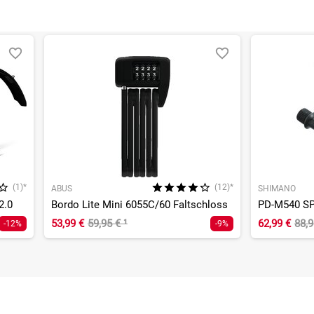
(1)*
(12)*
ABUS
SHIMANO
2.0
Bordo Lite Mini 6055C/60 Faltschloss
PD-M540 SP
53,99 €
59,95 €
¹
62,99 €
88,
-12%
-9%