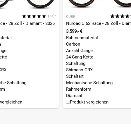
(13)*
CUBE
e - 28 Zoll - Diamant - 2026
erte Leitungsführung, Flat Mount Disc, Schutzblech & Lowrider-Befes
3.599,- €
terial
Rahmenmaterial
m
Carbon
outing, Integrated Seat Post Clamp, Flat Mount Disc, Fender/Rac
nge
Anzahl Gänge
ette
24-Gang Kette
Schaltung
GRX
Shimano GRX
Schaltart
he Schaltung
Mechanische Schaltung
mmung: 31.8mm
rm
Rahmenform
Diamant
vergleichen
Produkt vergleichen