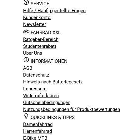
Federung
SERVICE
Mit Starrgabel
Hilfe / Häufig gestellte Fragen
Gänge
Kundenkonto
24 - Gänge
Newsletter
Geschlecht
FAHRRAD XXL
Herren
Ratgeber-Bereich
Marke
Studentenrabatt
Cube
Über Uns
Radgröße
INFORMATIONEN
28 Zoll
AGB
Rahmenmaterial
Datenschutz
Carbon
Hinweis nach Batteriegesetz
Saison
Impressum
2026
Widerruf erklären
Schaltart
Gutscheinbedingungen
Kettenschaltung
Nutzungsbedingungen für Produktbewertungen
Bitte beachte, dass es zu Abweichungen zwischen den 
QUICKLINKS & TIPPS
Bitte beachte, dass es zu Abweichungen zwischen den 
Damenfahrrad
Herrenfahrrad
E-Bike MTB