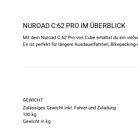
NUROAD C:62 PRO IM ÜBERBLICK
Mit dem Nuroad C:62 Pro von Cube erhältst du ein vielse
Es ist perfekt für längere Ausdauerfahrten, Bikepackin
bei gleichzeitig hoher Stabilität. Ausgestattet mit 28-
und bietet dir eine präzise und zuverlässige Schaltperf
DIE HIGHLIGHTS DES NUROAD C:62 P
Diese Komponenten machen das Nuroad C:62 Pro zu eine
Schaltung:
Die 24-Gang Kettenschaltung von Shim
ideal für wechselnde Geländeprofile.
GEWICHT
Schaltwerk:
Das Shimano GRX RD-RX820 Schaltwerk 
Zulässiges Gewicht inkl. Fahrer und Zuladung
Offroad-Einsätzen.
130 kg
Bremsen:
Hydraulische Scheibenbremsen Shimano G
Gewicht in kg
Untergrund für Sicherheit sorgt.
8.7
Rahmen und Gabel:
Der Carbonrahmen mit C:62 Adv
ANTRIEB