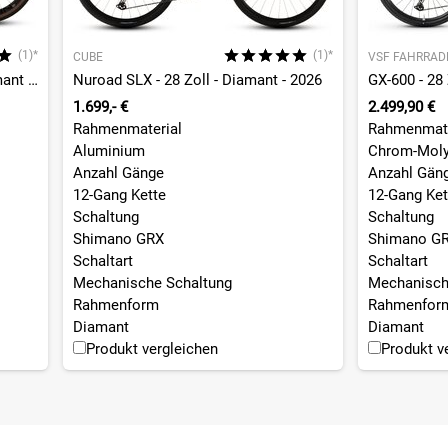
(1)*
(1)*
CUBE
VSF FAHRRA
Nuroad C:62 Race - 28 Zoll - Diamant - 2026
Nuroad SLX - 28 Zoll - Diamant - 2026
GX-600 - 28 
tigungspunkte, interne Lichtkabel-Option,
1.699,- €
2.499,90 €
Rahmenmaterial
Rahmenmate
Aluminium
Chrom-Moly
k & Kickstand Option, 12x142mm, UDH
Anzahl Gänge
Anzahl Gän
12-Gang Kette
12-Gang Ket
Schaltung
Schaltung
Shimano GRX
Shimano G
Schaltart
Schaltart
Mechanische Schaltung
Mechanisch
Rahmenform
Rahmenfor
Diamant
Diamant
Produkt vergleichen
Produkt v