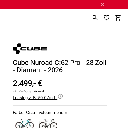
Cube Nuroad C:62 Pro - 28 Zoll
- Diamant - 2026
2.499,- €
inkl. MwSt, zzgl.
Versand
Leasing z. B. 50 € /mtl.
Farbe:
Grau
|
vulcan´n´prism