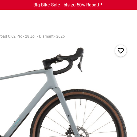
Big Bike Sale - bis zu 50% Rabatt ⁴
oad C:62 Pro - 28 Zoll - Diamant - 2026