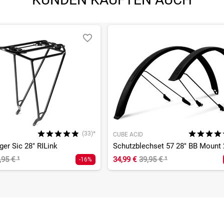
(33)*
CUBE ACID
er Sic 28" RILink
Schutzblechset 57 28" BB Mount 
,95 €
¹
34,99 €
39,95 €
¹
-16%