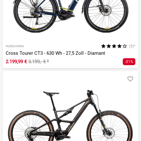
(5)*
HUSQVARNA
Cross Tourer CT3 - 630 Wh - 27,5 Zoll - Diamant
2.199,99 €
3.199,- €
²
-31%