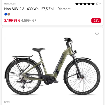
(7)*
HERCULES
Nos SUV 2.3 - 630 Wh - 27,5 Zoll - Diamant
2.199,99 €
4.599,- €
²
-52%
BESV