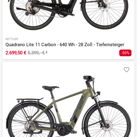
KETTLER
Quadrano Lite 11 Carbon - 640 Wh - 28 Zoll - Tiefeinsteiger
2.699,50 €
5.399,- €
²
-50%