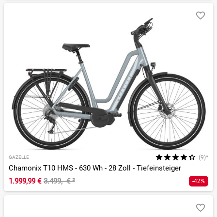
(9)*
GAZELLE
Chamonix T10 HMS - 630 Wh - 28 Zoll - Tiefeinsteiger
1.999,99 €
3.499,- €
²
-42%