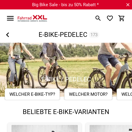
Big Bike Sale - bis zu 50% Rabatt ⁴
E-BIKE-PEDELEC
173
E-BIKE / PEDELEC
WELCHER E-BIKE-TYP?
WELCHER MOTOR?
WEL
BELIEBTE E-BIKE-VARIANTEN