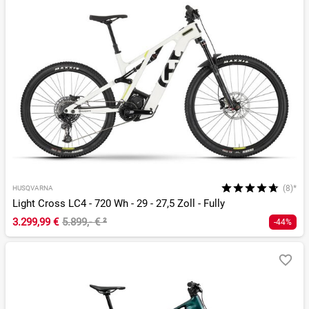
(8)*
HUSQVARNA
Light Cross LC4 - 720 Wh - 29 - 27,5 Zoll - Fully
3.299,99 €
5.899,- €
²
-44%