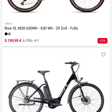
ORBEA
Rise SL M20 630Wh - 630 Wh - 29 Zoll - Fully
5.199,99 €
6.799,- €
²
-23%