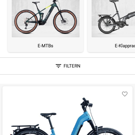
E-MTBs
E-Klappra
FILTERN
Sortieren nach
RELEVANZ
BESTSELLER
ERSPARNIS IN %
N