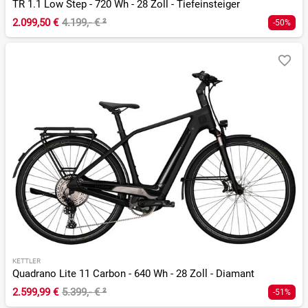
TR 1.1 Low Step - 720 Wh - 28 Zoll - Tiefeinsteiger
2.099,50 €
4.199,- €
²
-50%
KETTLER
Quadrano Lite 11 Carbon - 640 Wh - 28 Zoll - Diamant
2.599,99 €
5.399,- €
²
-51%