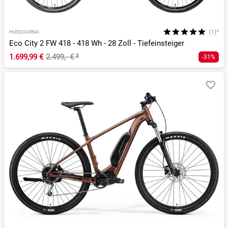
(1)*
HUSQVARNA
Eco City 2 FW 418 - 418 Wh - 28 Zoll - Tiefeinsteiger
1.699,99 €
2.499,- €
²
-31%