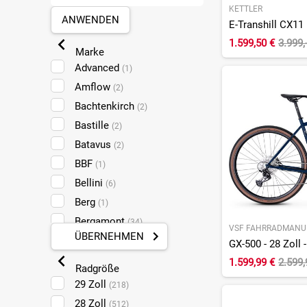
KETTLER
ANWENDEN
1.599,50 €
3.999,
Marke
Advanced
(1)
Amflow
(2)
Bachtenkirch
(2)
Bastille
(2)
Batavus
(2)
BBF
(1)
Bellini
(6)
Berg
(1)
Bergamont
(34)
VSF FAHRRADMANU
ÜBERNEHMEN
Bianchi
(2)
GX-500 - 28 Zoll 
BMC
(1)
1.599,99 €
2.599
Radgröße
Boomer
(4)
29 Zoll
(218)
Brompton
(30)
28 Zoll
(512)