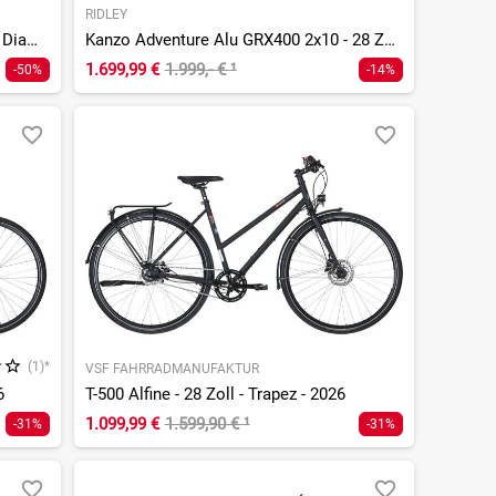
RIDLEY
Swype 2.0 HT EQ - 625 Wh - 29 Zoll - Diamant
Kanzo Adventure Alu GRX400 2x10 - 28 Zoll - Diamant - 2026
1.699,99 €
1.999,- €
¹
-50%
-14%
(1)*
VSF FAHRRADMANUFAKTUR
6
T-500 Alfine - 28 Zoll - Trapez - 2026
1.099,99 €
1.599,90 €
¹
-31%
-31%