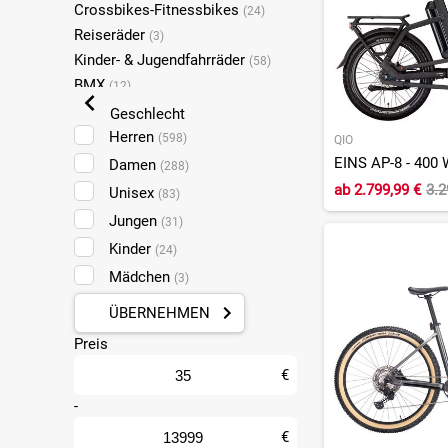
Crossbikes-Fitnessbikes
(24)
Reiseräder
(3)
Kinder- & Jugendfahrräder
(58)
BMX
(12)
Geschlecht
Herren
(598)
QIO
EINS AP-8 - 400 
Damen
(288)
ab
2.799,99 €
3.2
Unisex
(83)
Jungen
(31)
Kinder
(24)
Mädchen
(3)
ÜBERNEHMEN
Preis
€
-
€