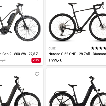
CUBE
Zing Super Deluxe Gen 2 - 800 Wh - 27,5 Zoll - Trapez
Nuroad C:62 ONE - 28 Zoll - Diamant
- €
²
1.999,- €
-59%