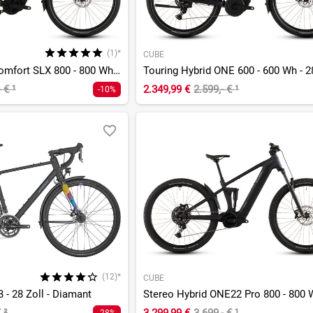
(1)*
CUBE
Touring Hybrid Comfort SLX 800 - 800 Wh - 28 Zoll - Tiefeinsteiger - 2026
- €
¹
2.349,99 €
2.599,- €
¹
-10%
(12)*
CUBE
 - 28 Zoll - Diamant