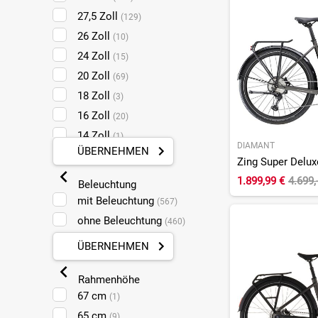
Cannondale
(13)
27,5 Zoll
(129)
Carver
(36)
26 Zoll
(10)
Centurion
(5)
24 Zoll
(15)
Cervelo
(9)
20 Zoll
(69)
Conway
(6)
18 Zoll
(3)
Crussis
(3)
16 Zoll
(20)
Cube
(140)
14 Zoll
(1)
DIAMANT
Dahon
ÜBERNEHMEN
(1)
12 Zoll
(9)
Desiknio
(2)
1.899,99 €
4.699,
Beleuchtung
Diamant
(16)
mit Beleuchtung
(567)
Eightshot
(1)
ohne Beleuchtung
(460)
Electra
(4)
ÜBERNEHMEN
Felt
(2)
Flyer
(44)
Rahmenhöhe
Focus
(10)
67 cm
(1)
GASGAS
(1)
65 cm
(9)