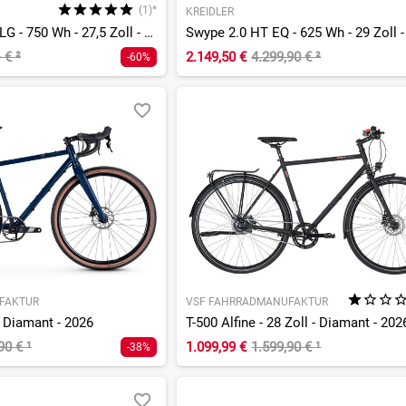
(1)*
KREIDLER
E-Transhill CX11 LG - 750 Wh - 27,5 Zoll - Tiefeinsteiger
- €
²
2.149,50 €
4.299,90 €
²
-60%
FAKTUR
VSF FAHRRADMANUFAKTUR
- Diamant - 2026
T-500 Alfine - 28 Zoll - Diamant - 202
,90 €
¹
1.099,99 €
1.599,90 €
¹
-38%