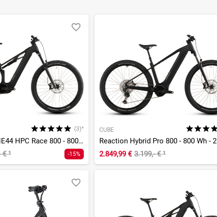
(3)*
CUBE
Stereo Hybrid ONE44 HPC Race 800 - 800 Wh - 29 Zoll - Fully
- €
¹
2.849,99 €
3.199,- €
¹
-15%