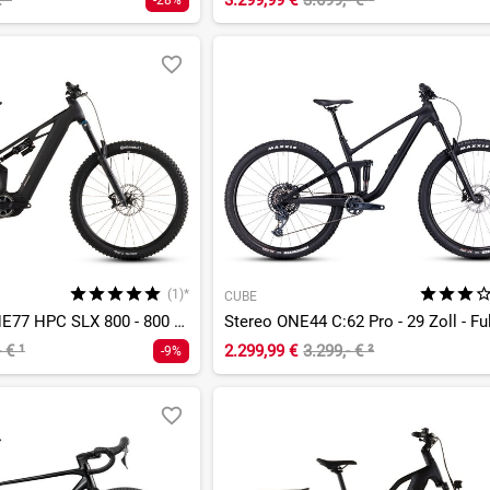
€
²
3.299,99 €
3.699,- €
¹
-28%
(1)*
CUBE
Stereo Hybrid ONE77 HPC SLX 800 - 800 Wh - 29 - 27,5 Zoll - Fully
Stereo ONE44 C:62 Pro - 29 Zoll - Fu
- €
¹
2.299,99 €
3.299,- €
²
-9%