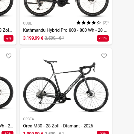
(2)*
CUBE
Touring Hybrid ONE 600 - 600 Wh - 28 Zoll - Tiefeinsteiger - 2026
Kathmandu Hybrid Pro 800 - 800 Wh - 28 Zoll - Diamant - 2026
3.199,99 €
3.599,- €
¹
-9%
-11%
ORBEA
Stereo Hybrid ONE22 Pro 800 - 800 Wh - 29 Zoll - Fully
Orca M30 - 28 Zoll - Diamant - 2026