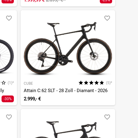
1.999,99 €
2.599,- €
¹
-10%
-23%
(1)*
(5)*
CUBE
lly
Attain C:62 SLT - 28 Zoll - Diamant - 2026
2.999,- €
-30%