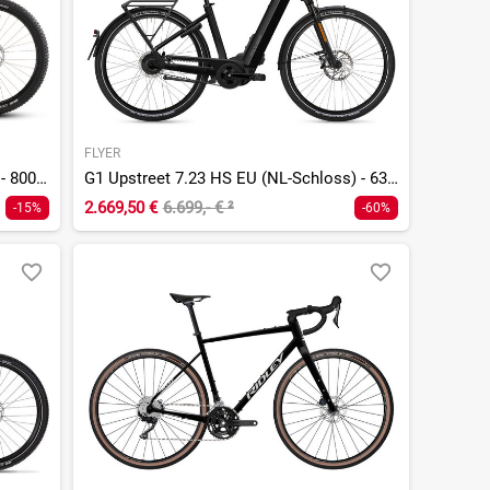
FLYER
Stereo Hybrid ONE44 HPC Race 800 - 800 Wh - 27,5 Zoll - Fully
G1 Upstreet 7.23 HS EU (NL-Schloss) - 630 Wh - 28 Zoll - Tiefeinsteiger
2.669,50 €
6.699,- €
²
-15%
-60%