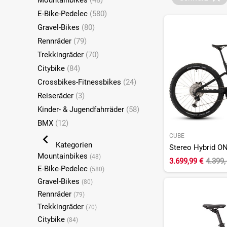
Mountainbikes
(48)
E-Bike-Pedelec
(580)
Gravel-Bikes
(80)
Rennräder
(79)
Trekkingräder
(70)
Citybike
(84)
Crossbikes-Fitnessbikes
(24)
Reiseräder
(3)
Kinder- & Jugendfahrräder
(58)
BMX
(12)
CUBE
Kategorien
Mountainbikes
(48)
3.699,99 €
4.399,
E-Bike-Pedelec
(580)
Gravel-Bikes
(80)
Rennräder
(79)
Trekkingräder
(70)
Citybike
(84)