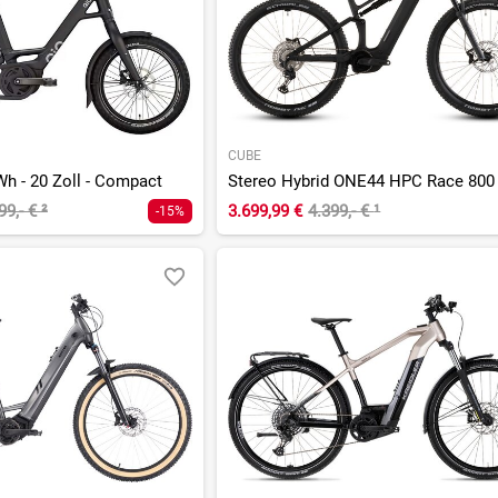
CUBE
Wh - 20 Zoll - Compact
99,- €
²
3.699,99 €
4.399,- €
¹
-15%