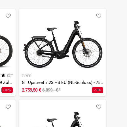
(2)*
FLYER
Reaction Hybrid Pro 800 - 800 Wh - 29 Zoll - Diamant
G1 Upstreet 7.23 HS EU (NL-Schloss) - 750 Wh - 28 Zoll - Tiefeinsteiger
2.759,50 €
6.899,- €
²
-10%
-60%