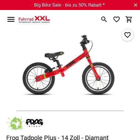
Big Bike Sale - bis zu 50% Rabatt ⁴
Frog Tadpole Plus - 14 Zoll - Diamant