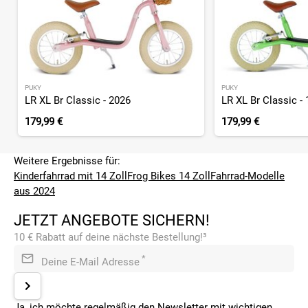
PUKY
PUKY
LR XL Br Classic - 2026
LR XL Br Classic - 
179,99 €
179,99 €
Weitere Ergebnisse für:
Kinderfahrrad mit 14 Zoll
Frog Bikes 14 Zoll
Fahrrad-Modelle
aus 2024
JETZT ANGEBOTE SICHERN!
10 € Rabatt auf deine nächste Bestellung!³
*
Deine E-Mail Adresse
Ja, ich möchte regelmäßig den Newsletter mit wichtigen