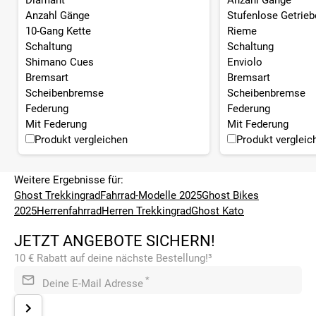
Anzahl Gänge
Stufenlose Getrie
10-Gang Kette
Rieme
Schaltung
Schaltung
Shimano Cues
Enviolo
Bremsart
Bremsart
Scheibenbremse
Scheibenbremse
Federung
Federung
Mit Federung
Mit Federung
Produkt vergleichen
Produkt vergleic
Weitere Ergebnisse für:
Ghost Trekkingrad
Fahrrad-Modelle 2025
Ghost Bikes
2025
Herrenfahrrad
Herren Trekkingrad
Ghost Kato
JETZT ANGEBOTE SICHERN!
10 € Rabatt auf deine nächste Bestellung!³
*
Deine E-Mail Adresse