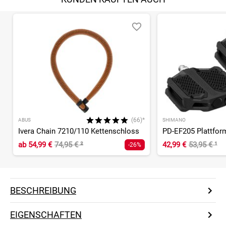
(66)*
ABUS
SHIMANO
Ivera Chain 7210/110 Kettenschloss
PD-EF205 Plattfor
ab
54,99 €
74,95 €
²
42,99 €
53,95 €
¹
-26%
BESCHREIBUNG
EIGENSCHAFTEN