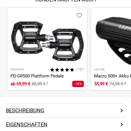
(73)*
SHIMANO
LEZYNE
PD-GR500 Plattform Pedale
Macro 500+ Akku F
ab
69,99 €
85,95 €
¹
55,99 €
74,95 €
²
-18%
BESCHREIBUNG
EIGENSCHAFTEN