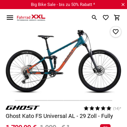
Big Bike Sale - bis zu 50% Rabatt ⁴
(14)*
Ghost Kato FS Universal AL - 29 Zoll - Fully