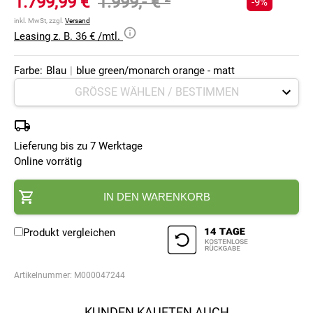
1.799,99 €
1.999,- €
²
-9%
inkl. MwSt, zzgl.
Versand
Leasing z. B. 36 € /mtl.
Farbe:
Blau
|
blue green/monarch orange - matt
Lieferung bis zu 7 Werktage
Online vorrätig
IN DEN WARENKORB
Produkt vergleichen
Artikelnummer:
M000047244
KUNDEN KAUFTEN AUCH