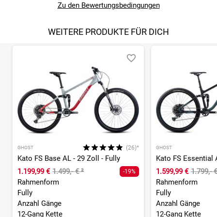
Zu den Bewertungsbedingungen
WEITERE PRODUKTE FÜR DICH
(26)*
GHOST
GHOST
Kato FS Base AL - 29 Zoll - Fully
Kato FS Essential A
1.199,99 €
1.499,- €
²
1.599,99 €
1.799,- 
-19%
Rahmenform
Rahmenform
Fully
Fully
Anzahl Gänge
Anzahl Gänge
12-Gang Kette
12-Gang Kette