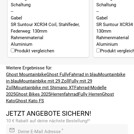
Schaltung
Schaltung
--
--
Gabel
Gabel
SR Suntour XCR34 Coil, Stahlfeder,
SR Suntour XCR34 
Federweg: 130mm
130mm
Rahmenmaterial
Rahmenmaterial
Aluminium
Aluminium
Produkt vergleichen
Produkt vergleic
Weitere Ergebnisse für:
Ghost Mountainbike
Ghost Fully
Fahrrad in blau
Mountainbike
in blau
Mountainbike mit 29 Zoll
Fully mit 29
Zoll
Mountainbike mit Shimano XT
Fahrrad-Modelle
2025
Ghost Bikes 2025
Herrenfahrrad
Fully Herren
Ghost
Kato
Ghost Kato FS
JETZT ANGEBOTE SICHERN!
10 € Rabatt auf deine nächste Bestellung!³
*
Deine E-Mail Adresse