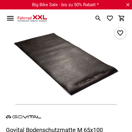
Big Bike Sale - bis zu 50% Rabatt ⁴
Govital Bodenschutzmatte M 65x100