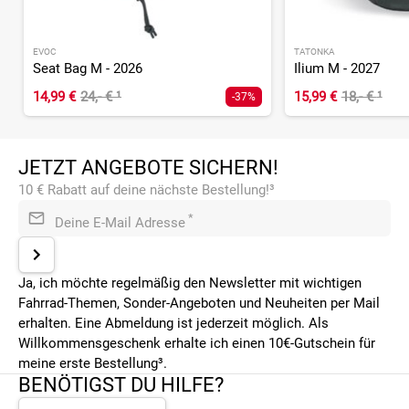
EVOC
TATONKA
Seat Bag M - 2026
Ilium M - 2027
14,99 €
24,- €
¹
15,99 €
18,- €
¹
-37%
JETZT ANGEBOTE SICHERN!
10 € Rabatt auf deine nächste Bestellung!³
*
Deine E-Mail Adresse
Ja, ich möchte regelmäßig den Newsletter mit wichtigen
Fahrrad-Themen, Sonder-Angeboten und Neuheiten per Mail
erhalten. Eine Abmeldung ist jederzeit möglich. Als
Willkommensgeschenk erhalte ich einen 10€-Gutschein für
meine erste Bestellung³.
BENÖTIGST DU HILFE?