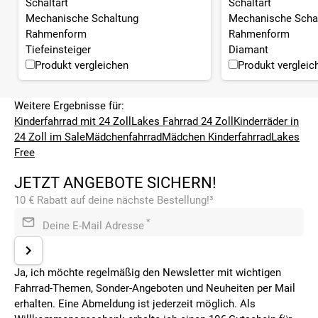
Schaltart
Schaltart
Mechanische Schaltung
Mechanische Scha
Rahmenform
Rahmenform
Tiefeinsteiger
Diamant
Produkt vergleichen
Produkt vergleic
Weitere Ergebnisse für:
Kinderfahrrad mit 24 Zoll
Lakes Fahrrad 24 Zoll
Kinderräder in
24 Zoll im Sale
Mädchenfahrrad
Mädchen Kinderfahrrad
Lakes
Free
JETZT ANGEBOTE SICHERN!
10 € Rabatt auf deine nächste Bestellung!³
*
Deine E-Mail Adresse
Ja, ich möchte regelmäßig den Newsletter mit wichtigen
Fahrrad-Themen, Sonder-Angeboten und Neuheiten per Mail
erhalten. Eine Abmeldung ist jederzeit möglich. Als