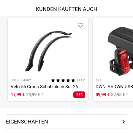
KUNDEN KAUFTEN AUCH
(11)*
SKS GERMANY
AXA
Velo 55 Cross Schutzblech Set 26 - 29 Zoll
17,99 €
24,99 €
¹
39,99 €
82,95 €
¹
-28%
EIGENSCHAFTEN