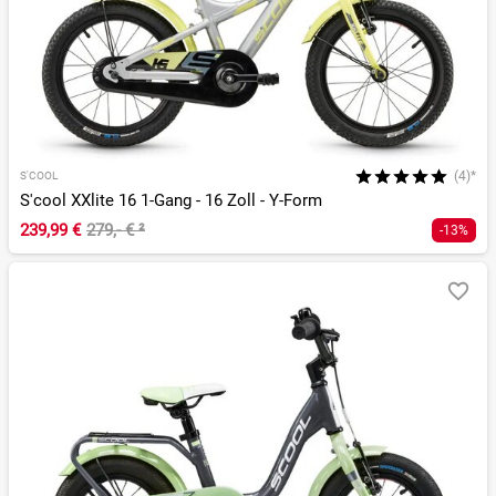
(4)*
S'COOL
S'cool XXlite 16 1-Gang - 16 Zoll - Y-Form
239,99 €
279,- €
²
-13%