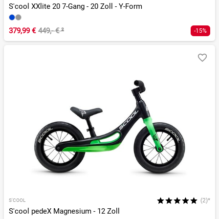
S'cool XXlite 20 7-Gang - 20 Zoll - Y-Form
379,99 €
449,- €
²
-15%
(2)*
S'COOL
S'cool pedeX Magnesium - 12 Zoll