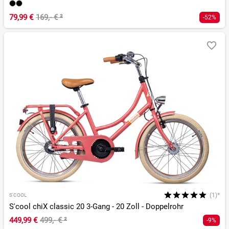
79,99 €
169,- €
²
-52%
(1)*
S'COOL
S'cool chiX classic 20 3-Gang - 20 Zoll - Doppelrohr
449,99 €
499,- €
²
-9%