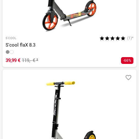
(1)*
S'COOL
S'cool flaX 8.3
39,99 €
119,- €
²
-66%