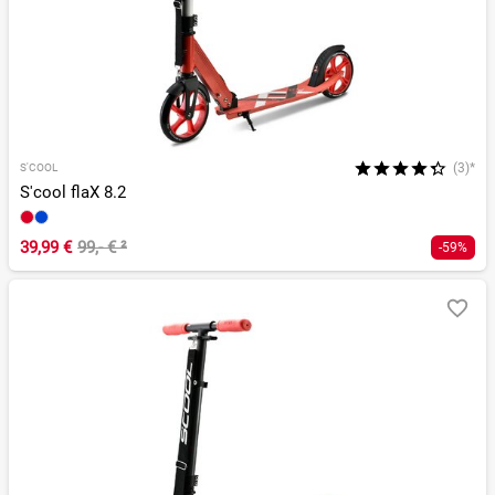
(3)*
S'COOL
S'cool flaX 8.2
39,99 €
99,- €
²
-59%