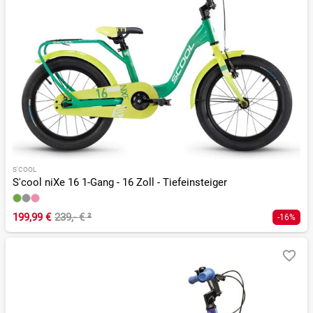
S'COOL
S'cool niXe 16 1-Gang - 16 Zoll - Tiefeinsteiger
199,99 €
239,- €
²
-16%