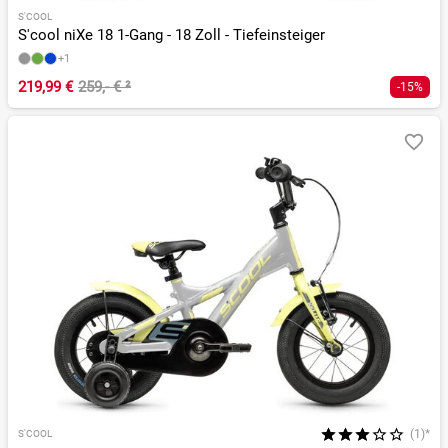
S'COOL
S'cool niXe 18 1-Gang - 18 Zoll - Tiefeinsteiger
+1
219,99 €
259,- €
²
-15%
(1)*
S'COOL