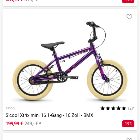
(2)*
S'COOL
S'cool Xtrix mini 16 1-Gang - 16 Zoll - BMX
199,99 €
249,- €
²
-19%