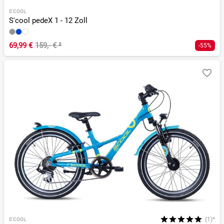
S'COOL
S'cool pedeX 1 - 12 Zoll
69,99 €
159,- €
²
-55%
(1)*
S'COOL