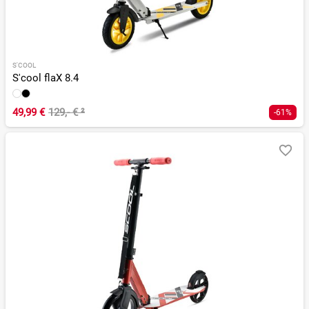
S'COOL
S'cool flaX 8.4
49,99 €
129,- €
²
-61%