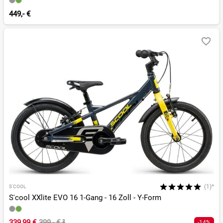
449,- €
(1)*
S'COOL
S'cool XXlite EVO 16 1-Gang - 16 Zoll - Y-Form
339,99 €
399,- €
²
-14%