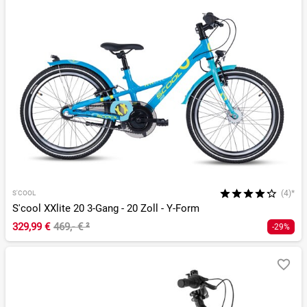
(4)*
S'COOL
S'cool XXlite 20 3-Gang - 20 Zoll - Y-Form
329,99 €
469,- €
²
-29%