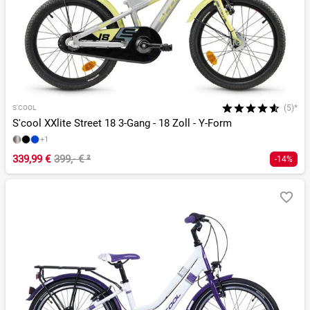
(5)*
S'COOL
S'cool XXlite Street 18 3-Gang - 18 Zoll - Y-Form
+1
339,99 €
399,- €
²
-14%