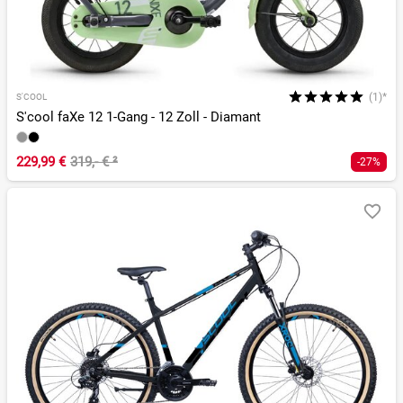
(1)*
S'COOL
S'cool faXe 12 1-Gang - 12 Zoll - Diamant
229,99 €
319,- €
²
-27%