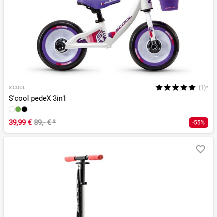
(1)*
S'COOL
S'cool pedeX 3in1
39,99 €
89,- €
²
-55%