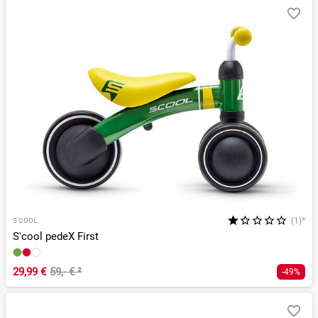
(1)*
S'COOL
S'cool pedeX First
29,99 €
59,- €
²
-49%