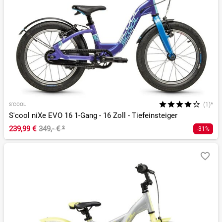
(1)*
S'COOL
S'cool niXe EVO 16 1-Gang - 16 Zoll - Tiefeinsteiger
239,99 €
349,- €
²
-31%