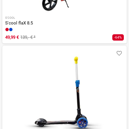
S'COOL
S'cool flaX 8.5
49,99 €
139,- €
²
-64%