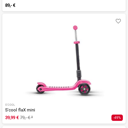
89,- €
S'COOL
S'cool flaX mini
39,99 €
79,- €
²
-49%