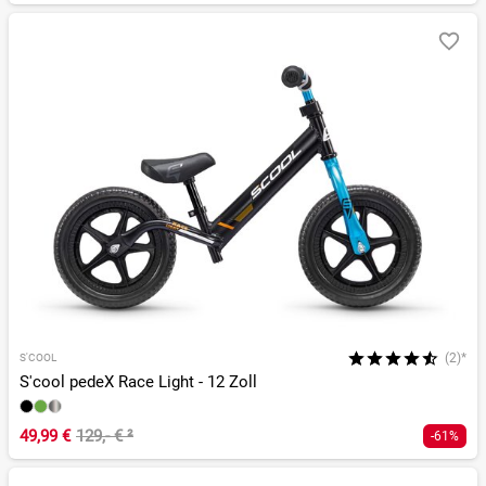
(2)*
S'COOL
S'cool pedeX Race Light - 12 Zoll
49,99 €
129,- €
²
-61%