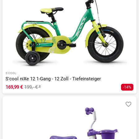
S'COOL
S'cool niXe 12 1-Gang - 12 Zoll - Tiefeinsteiger
169,99 €
199,- €
²
-14%