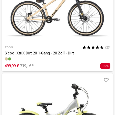
(2)*
S'COOL
S'cool XtriX Dirt 20 1-Gang - 20 Zoll - Dirt
499,99 €
719,- €
²
-30%