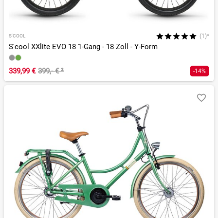
(1)*
S'COOL
S'cool XXlite EVO 18 1-Gang - 18 Zoll - Y-Form
339,99 €
399,- €
²
-14%