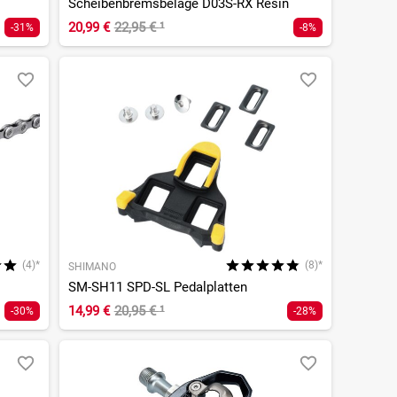
Scheibenbremsbeläge D03S-RX Resin
20,99 €
22,95 €
¹
-31%
-8%
(4)*
(8)*
SHIMANO
SM-SH11 SPD-SL Pedalplatten
14,99 €
20,95 €
¹
-30%
-28%