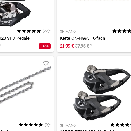
(22)*
SHIMANO
120 SPD Pedale
Kette CN-HG95 10-fach
¹
21,99 €
37,95 €
¹
-37%
(9)*
SHIMANO