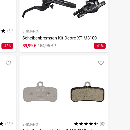
(6)*
SHIMANO
Scheibenbremsen-Kit Deore XT M8100
89,99 €
154,95 €
¹
-42%
-41%
(23)*
(5)*
SHIMANO