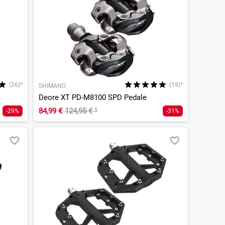
(26)*
(19)*
SHIMANO
Deore XT PD-M8100 SPD Pedale
84,99 €
124,95 €
¹
-29%
-31%