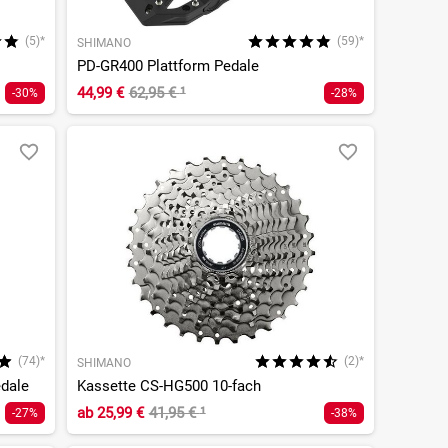
(5)*
(59)*
SHIMANO
PD-GR400 Plattform Pedale
44,99 €
62,95 €
¹
-30%
-28%
(74)*
(2)*
SHIMANO
dale
Kassette CS-HG500 10-fach
ab
25,99 €
41,95 €
¹
-27%
-38%