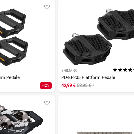
SHIMANO
orm Pedale
PD-EF205 Plattform Pedale
42,99 €
53,95 €
¹
-42%