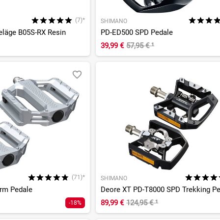
(7)*
SHIMANO
läge B05S-RX Resin
PD-ED500 SPD Pedale
39,99 €
57,95 €
¹
(71)*
SHIMANO
orm Pedale
Deore XT PD-T8000 SPD Trekking Pe
89,99 €
124,95 €
¹
-18%