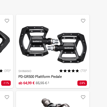
(35)*
(73)*
SHIMANO
PD-GR500 Plattform Pedale
ab
64,99 €
85,95 €
¹
-11%
-24%