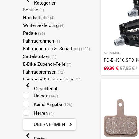
Kategorien
Schuhe
(1)
Handschuhe
(4)
Winterbekleidung
(4)
Pedale
(36)
Fahrradrahmen
(1)
Fahrradantrieb & -Schaltung
(139)
SHIMANO
Sattelstützen
(1)
PD-EH510 SPD Ko
E-Bike Zubehör-Teile
(7)
69,99 €
97,95 €
¹
Fahrradbremsen
(72)
Laufräder & Laufradsätze
(1)
Fahrradbrillen
(6)
Geschlecht
Reparatur & Pflege
Unisex
(3)
(147)
Fahrradtransport & Aufbewahrung
Keine Angabe
(126)
(1)
Herren
(4)
ÜBERNEHMEN
Farbe