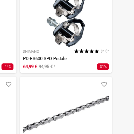
(21)*
SHIMANO
PD-ES600 SPD Pedale
64,99 €
94,95 €
¹
-44%
-31%