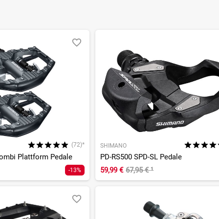
(72)*
SHIMANO
mbi Plattform Pedale
PD-RS500 SPD-SL Pedale
59,99 €
67,95 €
¹
-13%