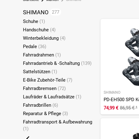
SHIMANO
277
Schuhe
(1)
Handschuhe
(4)
Winterbekleidung
(4)
Pedale
(36)
Fahrradrahmen
(1)
Fahrradantrieb & -Schaltung
(139)
Sattelstützen
(1)
E-Bike Zubehör-Teile
(7)
Fahrradbremsen
(72)
SHIMANO
Laufräder & Laufradsätze
(1)
PD-EH500 SPD Ko
Fahrradbrillen
(6)
74,99 €
86,95 €
¹
Reparatur & Pflege
(3)
Fahrradtransport & Aufbewahrung
(1)