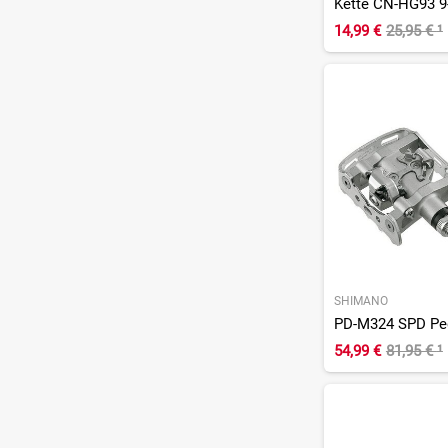
Kette CN-HG93 9
14,99 €
25,95 €
¹
SHIMANO
PD-M324 SPD Pe
54,99 €
81,95 €
¹