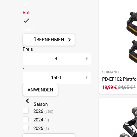
Rot
Weiß
ÜBERNEHMEN
Preis
€
-
SHIMANO
€
PD-EF102 Plattf
19,99 €
34,95 €
²
ANWENDEN
Saison
2026
(263)
2024
(8)
2025
(6)