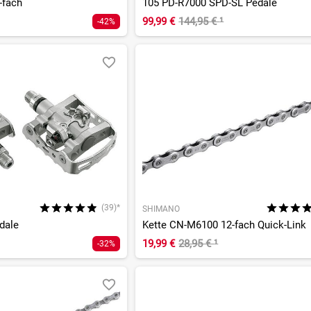
-fach
105 PD-R7000 SPD-SL Pedale
99,99 €
144,95 €
¹
-42%
(39)*
SHIMANO
dale
Kette CN-M6100 12-fach Quick-Link
19,99 €
28,95 €
¹
-32%