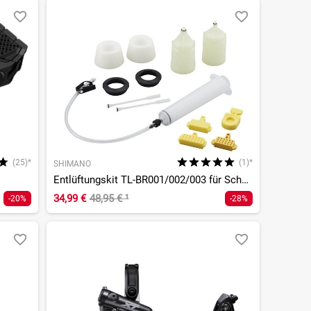
(25)*
(1)*
SHIMANO
Entlüftungskit TL-BR001/002/003 für Scheibenbremsen
34,99 €
48,95 €
¹
-20%
-28%