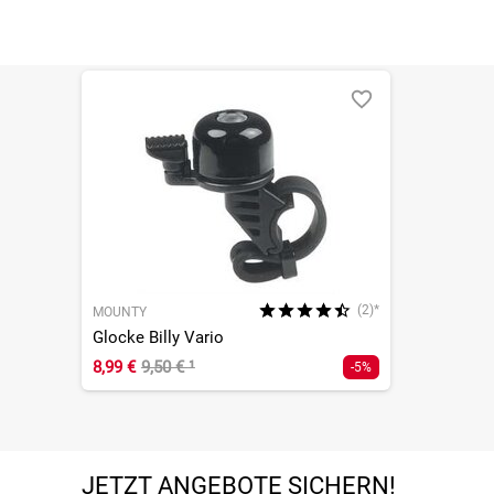
(2)*
MOUNTY
Glocke Billy Vario
8,99 €
9,50 €
¹
-5%
JETZT ANGEBOTE SICHERN!