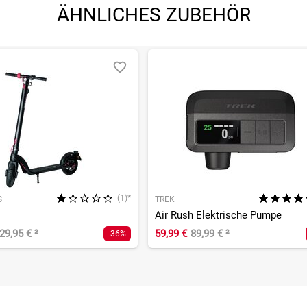
ÄHNLICHES ZUBEHÖR
angegebenen- und den verbauten Komponenten bei Fahrrädern komm
angegebenen- und den verbauten Komponenten bei Fahrrädern komm
(1)*
S
TREK
Air Rush Elektrische Pumpe
29,95 €
²
59,99 €
89,99 €
²
-36%