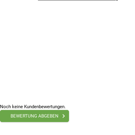
BREMSEN
Bremsen vorne
Trommelbremse
LAUFRÄDER & BEREIFUNG
Reifen (vorne)
200mm Gummi
Reifen (hinten)
120mm Gummi
SONSTIGE
Sonstiges
Vorderradfederung, Deck: Aluminium, 135x425mm, Faltba
Reichweite
bis 12 km
Produktmaße
Noch keine Kundenbewertungen.
1081mm x 943mm x 560mm
Beleuchtung vorn
BEWERTUNG ABGEBEN
StVZO konform
Beleuchtung hinten
StVZO konform