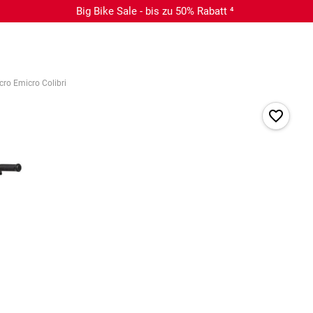
Big Bike Sale - bis zu 50% Rabatt ⁴
cro Emicro Colibri