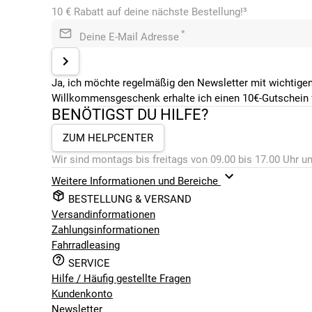
10 € Rabatt auf deine nächste Bestellung!³
*
Deine E-Mail Adresse
Ja, ich möchte regelmäßig den Newsletter mit wichtigen
Willkommensgeschenk erhalte ich einen 10€-Gutschein f
BENÖTIGST DU HILFE?
ZUM HELPCENTER
Wir sind montags bis freitags von 09.00 bis 17.00 Uhr un
Weitere Informationen und Bereiche
BESTELLUNG & VERSAND
Versandinformationen
Zahlungsinformationen
Fahrradleasing
SERVICE
Hilfe / Häufig gestellte Fragen
Kundenkonto
Newsletter