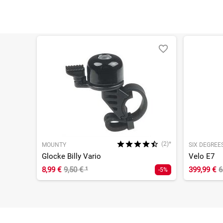
Beleuchtung
mit Beleuchtung
Farbe
Schwarz
Geschlecht
Unisex
Marke
Micro
Saison
Aktion
Bitte beachte, dass es zu Abweichungen zwischen den 
Bitte beachte, dass es zu Abweichungen zwischen den 
(2)*
MOUNTY
SIX DEGREE
Glocke Billy Vario
Velo E7
8,99 €
9,50 €
¹
399,99 €
6
-5%