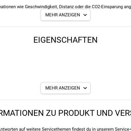
ationen wie Geschwindigkeit, Distanz oder die CO2-Einsparung an
MEHR ANZEIGEN
icht ist er besonders bei Frauen und Jugendlichen beliebt.
d und wird speziell herfür mit den gesetzlichen Vorschriften herges
ktoren und Straßenverkehrskonforme Lichter.
EIGENSCHAFTEN
MEHR ANZEIGEN
RMATIONEN ZU PRODUKT UND VE
ntworten auf weitere Servicethemen findest du in unserem
Service-