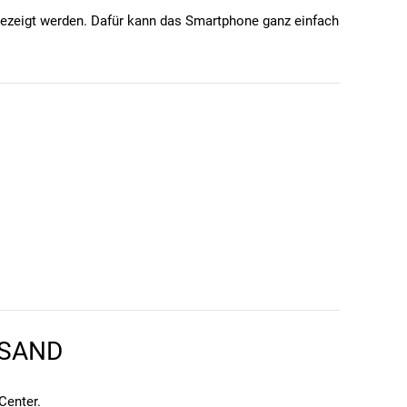
gezeigt werden. Dafür kann das Smartphone ganz einfach
tellt. Das deutsche Modell besitzt eine ABE, eine
RSAND
Center
.