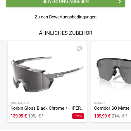
BEWERTUNG ABGEBEN
Zu den Bewertungsbedingungen
ÄHNLICHES ZUBEHÖR
100 PERCENT
OAKLEY
Korbin Gloss Black Chrome / HiPER Mirror Lens
139,99 €
199,- €
²
139,99 €
214,- €
²
-29%