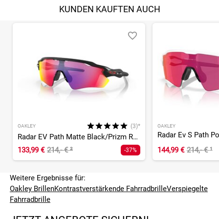
KUNDEN KAUFTEN AUCH
(3)*
OAKLEY
OAKLEY
Radar EV Path Matte Black/Prizm Road
133,99 €
214,- €
²
144,99 €
214,- €
¹
-37%
Weitere Ergebnisse für:
Oakley Brillen
Kontrastverstärkende Fahrradbrille
Verspiegelte
Fahrradbrille