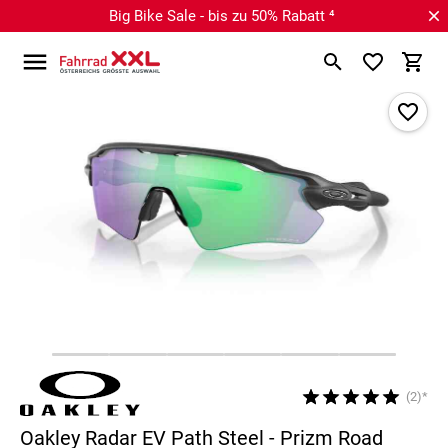
Big Bike Sale - bis zu 50% Rabatt ⁴
(2)*
Oakley Radar EV Path Steel - Prizm Road