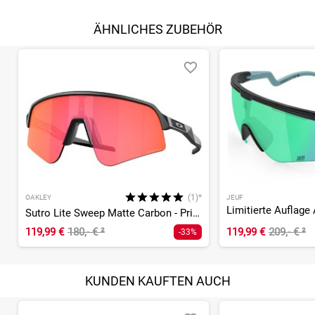
ÄHNLICHES ZUBEHÖR
(1)*
OAKLEY
JEUF
Limitierte Auflage 
Sutro Lite Sweep Matte Carbon - Prizm Trail Torch
119,99 €
180,- €
²
119,99 €
209,- €
²
-33%
KUNDEN KAUFTEN AUCH