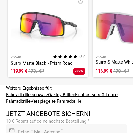
(3)*
OAKLEY
OAKLEY
Sutro S Matte Whit
Sutro Matte Black - Prizm Road
119,99 €
178,- €
²
116,99 €
178,- €
²
-32%
Weitere Ergebnisse für:
Fahrradbrille schwarz
Oakley Brillen
Kontrastverstärkende
Fahrradbrille
Verspiegelte Fahrradbrille
JETZT ANGEBOTE SICHERN!
10 € Rabatt auf deine nächste Bestellung!³
*
Deine E-Mail Adresse