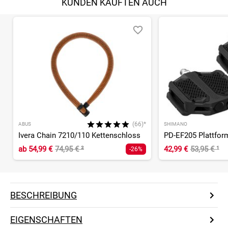
KUNDEN KAUFTEN AUCH
(66)*
ABUS
SHIMANO
Ivera Chain 7210/110 Kettenschloss
PD-EF205 Plattfor
ab
54,99 €
74,95 €
²
42,99 €
53,95 €
¹
-26%
BESCHREIBUNG
EIGENSCHAFTEN