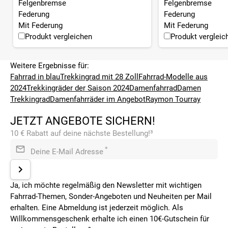
Felgenbremse
Felgenbremse
Federung
Federung
Mit Federung
Mit Federung
Produkt vergleichen
Produkt vergleic
Weitere Ergebnisse für:
Fahrrad in blau
Trekkingrad mit 28 Zoll
Fahrrad-Modelle aus
2024
Trekkingräder der Saison 2024
Damenfahrrad
Damen
Trekkingrad
Damenfahrräder im Angebot
Raymon Tourray
JETZT ANGEBOTE SICHERN!
10 € Rabatt auf deine nächste Bestellung!³
*
Deine E-Mail Adresse
Ja, ich möchte regelmäßig den Newsletter mit wichtigen
Fahrrad-Themen, Sonder-Angeboten und Neuheiten per Mail
erhalten. Eine Abmeldung ist jederzeit möglich. Als
Willkommensgeschenk erhalte ich einen 10€-Gutschein für