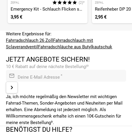
(2)*
ZEFAL
ZEFAL
Emergency Kit - Schlauch Flicken selbstklebend
Reifenheber DP 20 
3,95 €
2,95 €
Weitere Ergebnisse für:
Fahrradschlauch 26 Zoll
Fahrradschlauch mit
Sclaverandventil
Fahrradschläuche aus Butylkautschuk
JETZT ANGEBOTE SICHERN!
10 € Rabatt auf deine nächste Bestellung!³
*
Deine E-Mail Adresse
Ja, ich möchte regelmäßig den Newsletter mit wichtigen
Fahrrad-Themen, Sonder-Angeboten und Neuheiten per Mail
erhalten. Eine Abmeldung ist jederzeit möglich. Als
Willkommensgeschenk erhalte ich einen 10€-Gutschein für
meine erste Bestellung³.
BENÖTIGST DU HILFE?