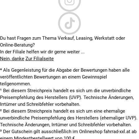
und SRAM XX Eagle AXS, unter 11 kg.
FÜR WEN IST DER CUBE STEREO ONE22
GEEIGNET?
Das Stereo ONE22 ist die richtige Wahl für Fahrer, die ein
Du hast Fragen zum Thema Verkauf, Leasing, Werkstatt oder
leichtes, agiles Fully für XC-Runden, Marathons und flottere
Online-Beratung?
Singletrails suchen, aber auf Motorunterstützung verzichten
In der Filiale helfen wir dir gerne weiter ...
möchten. Mit 120 mm Federweg ist es das sportlichste und
Nein, danke
Zur Filialseite
leichteste nicht-elektrische Fully in der Cube Stereo-Linie.
Wer mehr Dämpfungsreserven für anspruchsvolleres Gelände
* Als Gegenleistung für die Abgabe der Bewertungen haben alle
braucht, findet diese im ONE44 (140 mm) oder ONE55 (155
veröffentlichten Bewertungen an einem Gewinnspiel
mm). Das Rookie-Modell ist ein fairer Einstieg für alle, die
teilgenommen.
noch keine jahrelange MTB-Erfahrung mitbringen, während
¹ Bei diesem Streichpreis handelt es sich um die unverbindliche
das C:62 SLT ein ernstes Wettkampf-Gerät für ambitionierte
Preisempfehlung des Herstellers (UVP). Technische Änderungen,
XC-Fahrer darstellt.
Irrtümer und Schreibfehler vorbehalten.
² Bei diesem Streichpreis handelt es sich um eine ehemalige
unverbindliche Preisempfehlung des Herstellers (ehemaliger UVP).
Technische Änderungen, Irrtümer und Schreibfehler vorbehalten.
³ Der Gutschein gilt ausschließlich im Onlineshop fahrrad-xxl.at ab
einem Mindestbestellwert von 100 €.