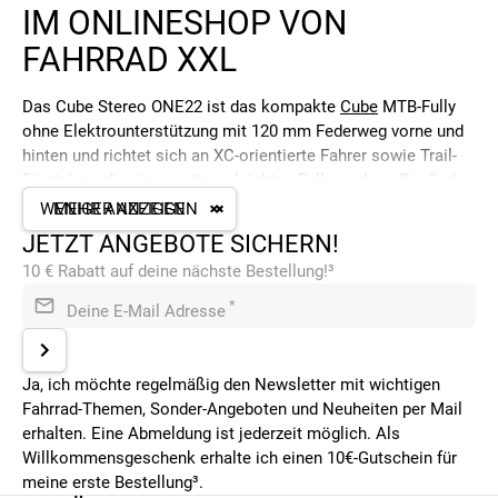
IM ONLINESHOP VON
FAHRRAD XXL
Das Cube Stereo ONE22 ist das kompakte
Cube
MTB-Fully
ohne Elektrounterstützung mit 120 mm Federweg vorne und
hinten und richtet sich an XC-orientierte Fahrer sowie Trail-
Einsteiger, die ein wendiges, leichtes Fully suchen. Die Serie
reicht vom erschwinglichen Rookie-Einstieg mit HPA-
WENIGER ANZEIGEN
MEHR ANZEIGEN
Aluminium bis zum leichten C:62-Carbon-SLT mit unter 11 kg
JETZT ANGEBOTE SICHERN!
und bietet damit eine breite Auswahl für unterschiedliche
10 € Rabatt auf deine nächste Bestellung!³
Budgets und Ansprüche. Bei Fahrrad XXL findest du alle
Stereo ONE22-Modelle online und in einer Fahrrad XXL Filiale
*
Deine E-Mail Adresse
in deiner Nähe.
CUBE STEREO ONE22 IM ÜBERBLICK
Ja, ich möchte regelmäßig den Newsletter mit wichtigen
Fahrrad-Themen, Sonder-Angeboten und Neuheiten per Mail
Allen Modellen gemeinsam:
erhalten. Eine Abmeldung ist jederzeit möglich. Als
Laufräder: 29 Zoll
Willkommensgeschenk erhalte ich einen 10€-Gutschein für
Federweg: 120 mm vorne und hinten
meine erste Bestellung³.