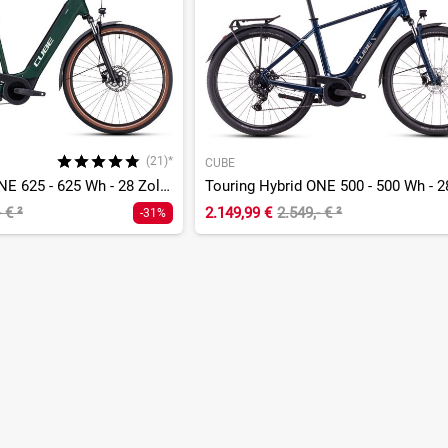
(21)*
CUBE
Touring Hybrid ONE 625 - 625 Wh - 28 Zoll - Tiefeinsteiger
- €
²
2.149,99 €
2.549,- €
²
-31%