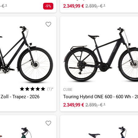
- €
¹
2.349,99 €
2.599,- €
¹
-9%
(1)*
CUBE
Zoll - Trapez - 2026
2.349,99 €
2.599,- €
¹