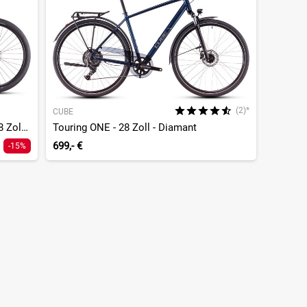
(2)*
CUBE
Touring Hybrid ONE 500 - 500 Wh - 28 Zoll - Diamant
Touring ONE - 28 Zoll - Diamant
699,- €
-15%