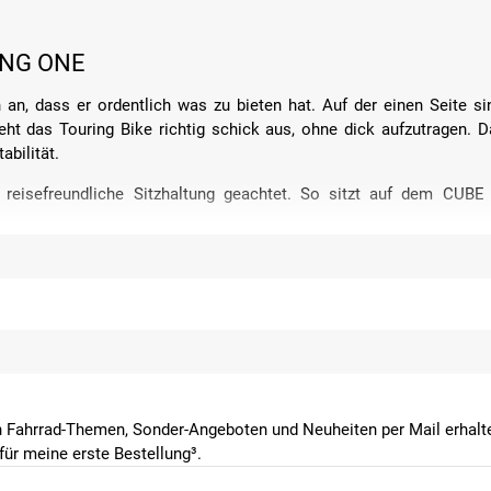
ING ONE
, dass er ordentlich was zu bieten hat. Auf der einen Seite si
ht das Touring Bike richtig schick aus, ohne dick aufzutragen. Da
abilität.
 reisefreundliche Sitzhaltung geachtet. So sitzt auf dem CUBE
dem noch sehr sauber und aufgeräumt aus. Dadurch kannst du im 
 die Ösen noch zwei oder einen Flaschenhalter anbauen.
au das passende Modell für deine Bedürfnisse wählen. Der klass
rauen geeignet. Das Modell mit dem tiefen Einstieg bietet dir beson
G ONE
 Fahrrad-Themen, Sonder-Angeboten und Neuheiten per Mail erhalte
ür meine erste Bestellung³.
CUBE Touring One ist nach der Gruppierung mit oder ohne Elektromo
ür den Alltag ist sie sehr gut geeignet.