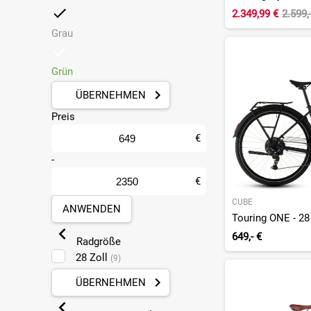
2.349,99 €
2.599,
Grau
Grün
ÜBERNEHMEN
Preis
€
-
€
CUBE
ANWENDEN
Touring ONE - 28 
649,- €
Radgröße
28 Zoll
(9)
ÜBERNEHMEN