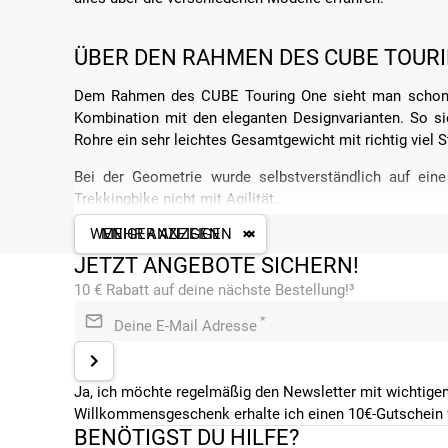
ÜBER DEN RAHMEN DES CUBE TOUR
Dem Rahmen des CUBE Touring One sieht man schon an
Kombination mit den eleganten Designvarianten. So sie
Rohre ein sehr leichtes Gesamtgewicht mit richtig viel St
Bei der Geometrie wurde selbstverständlich auf eine
Trekkingbike nicht mit Agilität.
WENIGER ANZEIGEN
MEHR ANZEIGEN
Mit den innenliegenden Zügen sieht der Rahmen außer
Zügen hängenbleiben. Am Rahmen kannst du dafür durch
JETZT ANGEBOTE SICHERN!
10 € Rabatt auf deine nächste Bestellung!³
Durch die verschiedenen Rahmenformen kannst du gen
gefahren. Die Damen Sport Variante ist dafür eher für F
*
Deine E-Mail Adresse
ALLE MERKMALE DES CUBE TOURIN
Ja, ich möchte regelmäßig den Newsletter mit wichtigen
Willkommensgeschenk erhalte ich einen 10€-Gutschein f
Eine wesentliche Unterscheidung der vielen Modelle des 
BENÖTIGST DU HILFE?
damit lange Trekking Touren zu unternehmen. Aber auch f