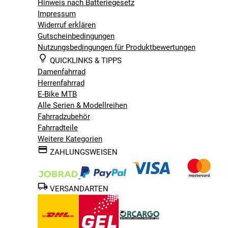
Hinweis nach Batteriegesetz
sehr viele verschiedene Einsatzmöglichkeiten
Impressum
praktische Anbauteile
Widerruf erklären
Gutscheinbedingungen
Nutzungsbedingungen für Produktbewertungen
QUICKLINKS & TIPPS
Damenfahrrad
Herrenfahrrad
E-Bike MTB
Alle Serien & Modellreihen
Fahrradzubehör
Fahrradteile
Weitere Kategorien
ZAHLUNGSWEISEN
VERSANDARTEN