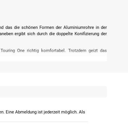
nd das die schönen Formen der Aluminiumrohre in der
neben ergibt sich durch die doppelte Konifizierung der
 Touring One richtig komfortabel. Trotzdem geizt das
Alltag auch nicht so schnell aus Versehen mal an den
ische Diamantrahmen wird vor allem von Männern gern
ders viel Komfort beim Auf- und Absteigen.
n. Eine Abmeldung ist jederzeit möglich. Als
tor. Die Active Line (Plus) Serie ist ideal geeignet, um