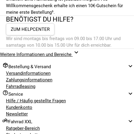
Willkommensgeschenk erhalte ich einen 10€-Gutschein für
meine erste Bestellung³.
BENÖTIGST DU HILFE?
ZUM HELPCENTER
Wir sind montags bis freitags von 09.00 bis 17.00 Uhr und
samstags von 10.00 bis 15.00 Uhr für dich erreichbar.
Weitere Informationen und Bereiche
Bestellung & Versand
Versandinformationen
Zahlungsinformationen
Fahrradleasing
Service
Hilfe / Häufig gestellte Fragen
Kundenkonto
Newsletter
Fahrrad XXL
Ratgeber-Bereich