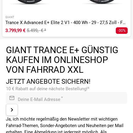
GIANT
Trance X Advanced E+ Elite 2 V1 - 400 Wh - 29 - 27,5 Zoll - Fully
3.799,99 €
5.499,- €
²
-30%
GIANT TRANCE E+ GÜNSTIG
KAUFEN IM ONLINESHOP
VON FAHRRAD XXL
JETZT ANGEBOTE SICHERN!
10 € Rabatt auf deine nächste Bestellung!³
*
Deine E-Mail Adresse
Ja, ich möchte regelmäßig den Newsletter mit wichtigen
Fahrrad-Themen, Sonder-Angeboten und Neuheiten per Mail
erhalten. Eine Abmeldung ist jederzeit möglich. Als