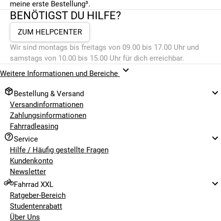
meine erste Bestellung³.
BENÖTIGST DU HILFE?
ZUM HELPCENTER
Wir sind montags bis freitags von 09.00 bis 17.00 Uhr und
samstags von 10.00 bis 15.00 Uhr für dich erreichbar.
Weitere Informationen und Bereiche
Bestellung & Versand
Versandinformationen
Zahlungsinformationen
Fahrradleasing
Service
Hilfe / Häufig gestellte Fragen
Kundenkonto
Newsletter
Fahrrad XXL
Ratgeber-Bereich
Studentenrabatt
Über Uns