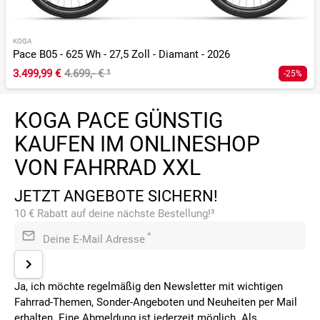
KOGA
Pace B05 - 625 Wh - 27,5 Zoll - Diamant - 2026
3.499,99 €
4.699,- €
¹
-25%
KOGA PACE GÜNSTIG
KAUFEN IM ONLINESHOP
VON FAHRRAD XXL
JETZT ANGEBOTE SICHERN!
10 € Rabatt auf deine nächste Bestellung!³
*
Deine E-Mail Adresse
Ja, ich möchte regelmäßig den Newsletter mit wichtigen
Fahrrad-Themen, Sonder-Angeboten und Neuheiten per Mail
erhalten. Eine Abmeldung ist jederzeit möglich. Als