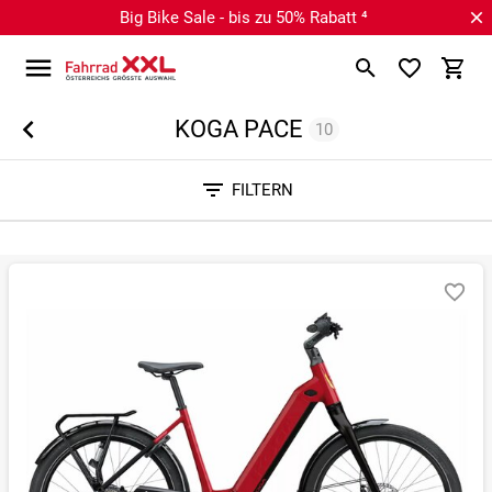
Big Bike Sale - bis zu 50% Rabatt ⁴
KOGA PACE
10
Sortieren nach
FILTERN
RELEVANZ
BESTSELLER
ERSPARNIS IN %
N