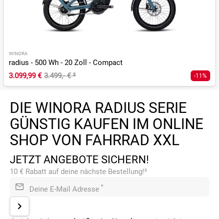
WINORA
radius - 500 Wh - 20 Zoll - Compact
3.099,99 €
3.499,- €
²
-11%
DIE WINORA RADIUS SERIE
GÜNSTIG KAUFEN IM ONLINE
SHOP VON FAHRRAD XXL
JETZT ANGEBOTE SICHERN!
10 € Rabatt auf deine nächste Bestellung!³
*
Deine E-Mail Adresse