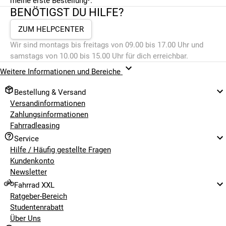
meine erste Bestellung³.
sportlich das jeweilige Modell ausfällt. Es gibt zahlreiche
BENÖTIGST DU HILFE?
Tiefeinsteiger, die einen einfachen Einstieg ermöglichen. Die
klassischen Damenräder weisen im Regelfall ein sehr tief
ZUM HELPCENTER
verbautes Oberrohr auf. Gerade beim klassischen
Wir sind montags bis freitags von 09.00 bis 17.00 Uhr und
Diamantrad wirst du jedoch Unterschiede der Höhe zwischen
samstags von 10.00 bis 15.00 Uhr für dich erreichbar.
Sattel und Oberrohr feststellen. Je sportlicher das Fahrrad
Weitere Informationen und Bereiche
ist, umso waagerechter ist auch das Oberrohr verbaut.
Unabhängig vom Modell ist ein zentraler Akku für die
Bestellung & Versand
Unterstützungsleistung während der Fahrt verbaut. Im
Versandinformationen
Regelfall handelt es sich beim Motor um ein Fabrikat der
Zahlungsinformationen
Reihe Bosch Active Line mit 250 Watt
Fahrradleasing
Unterstützungsleistung. Dieser entlastet das Fahren bei
Service
Geschwindigkeiten bis zu 25 Kilometern pro Stunde und
Hilfe / Häufig gestellte Fragen
bringt je nach Modell der Serie Winora Bikes eine
Kundenkonto
Akkukapazität von 440 bis 500 Wattstunden mit sich. Bei den
Newsletter
meisten Modellen ist der Akku entnehmbar und kann so auch
Fahrrad XXL
ohne das gesamte Fahrrad an die Ladestation
Ratgeber-Bereich
angeschlossen werden. Die Positionierung des Akkus ist
Studentenrabatt
ebenfalls vom Modell abhängig. Am häufigsten wirst du
Über Uns
hierbei auf den im Unterrohr montierten Akku stoßen, der für