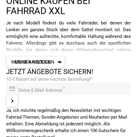
ONLINE KAUFEN BEI
FAHRRAD XXL
Je nach Modell findest du viele Fahrräder, bei denen der
Lenker ein ganzes Stück über dem Sattel montiert ist. Das
ermöglicht eine aufrechte, komfortable Haltung während des
Fahrens. Allerdings gibt es durchaus auch die sportlichen
Modelle, bei denen sich dieser Höhenunterschied nahezu
angleicht.
WENIGER ANZEIGEN
MEHR ANZEIGEN
SCHLICHTES DESIGN IN
JETZT ANGEBOTE SICHERN!
UNTERSCHIEDLICHSTEN
10 € Rabatt auf deine nächste Bestellung!³
AUSFÜHRUNGEN - DIE WINORA SINUS
SERIE
*
Deine E-Mail Adresse
Das Winora Sinus sieht auf den ersten Blick nicht sonderlich
spektakulär aus. Die meisten Modelle sind in einfachen
Ja, ich möchte regelmäßig den Newsletter mit wichtigen
Designs von Schwarz über Grau bis Weiß gehalten. Allerdings
Fahrrad-Themen, Sonder-Angeboten und Neuheiten per Mail
ist ein übermäßig sportliches Design auch gar nicht
erhalten. Eine Abmeldung ist jederzeit möglich. Als
notwendig, denn vor allem der Komfort steht im Mittelpunkt.
Willkommensgeschenk erhalte ich einen 10€-Gutschein für
Grob kannst du dich dabei auch am Unterrohr orientieren, wie