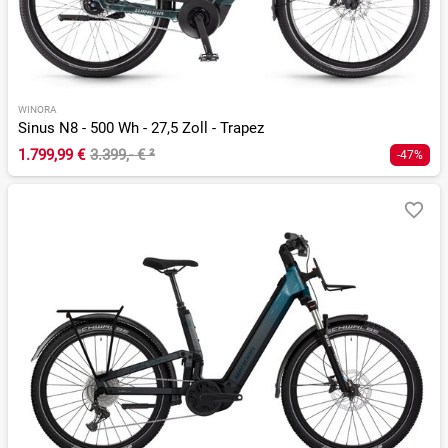
WINORA
Sinus N8 - 500 Wh - 27,5 Zoll - Trapez
1.799,99 €
3.399,- €
²
-47%