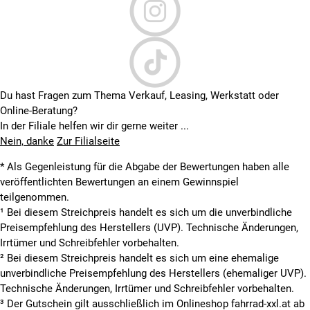
Du hast Fragen zum Thema Verkauf, Leasing, Werkstatt oder
Online-Beratung?
In der Filiale helfen wir dir gerne weiter ...
Nein, danke
Zur Filialseite
* Als Gegenleistung für die Abgabe der Bewertungen haben alle
veröffentlichten Bewertungen an einem Gewinnspiel
teilgenommen.
¹ Bei diesem Streichpreis handelt es sich um die unverbindliche
Preisempfehlung des Herstellers (UVP). Technische Änderungen,
Irrtümer und Schreibfehler vorbehalten.
² Bei diesem Streichpreis handelt es sich um eine ehemalige
unverbindliche Preisempfehlung des Herstellers (ehemaliger UVP).
Technische Änderungen, Irrtümer und Schreibfehler vorbehalten.
³ Der Gutschein gilt ausschließlich im Onlineshop fahrrad-xxl.at ab