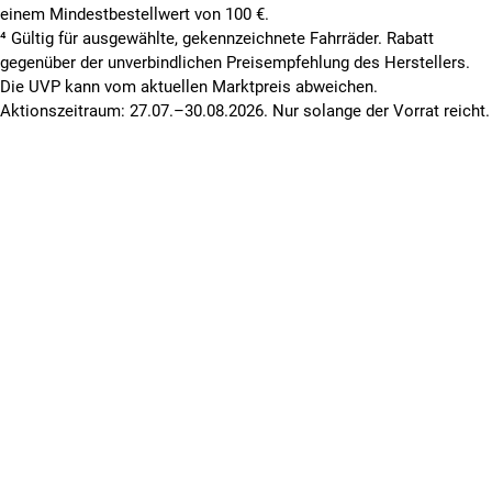
einem Mindestbestellwert von 100 €.
⁴ Gültig für ausgewählte, gekennzeichnete Fahrräder. Rabatt
gegenüber der unverbindlichen Preisempfehlung des Herstellers.
Die UVP kann vom aktuellen Marktpreis abweichen.
Aktionszeitraum: 27.07.–30.08.2026. Nur solange der Vorrat reicht.