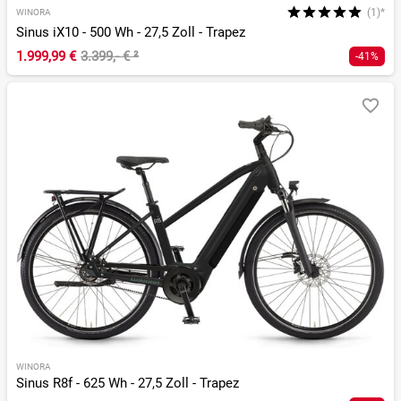
(1)*
WINORA
Sinus iX10 - 500 Wh - 27,5 Zoll - Trapez
1.999,99 €
3.399,- €
²
-41%
WINORA
Sinus R8f - 625 Wh - 27,5 Zoll - Trapez