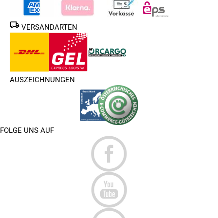
Straßenverkehr ausgelegt. Du wirst bei jedem Modell
Beleuchtung, Gepäckträger und Schutzbleche als Komfort-
VERSANDARTEN
und Schutzfunktionen vorfinden. Entsprechend kannst du das
Winora Sinus auch uneingeschränkt für Erledigungen in der
Stadt, in den Dämmerungsstunden oder bei schlechtem
Wetter nutzen. Entsprechend bist du perfekt ausgestattet für
alle Herausforderungen, die sich dir im Alltag bieten.
AUSZEICHNUNGEN
FOLGE UNS AUF