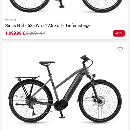
WINORA
Sinus N5f - 625 Wh - 27,5 Zoll - Tiefeinsteiger
1.999,99 €
3.399,- €
²
-41%