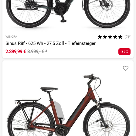
(2)*
WINORA
Sinus R8f - 625 Wh - 27,5 Zoll - Tiefeinsteiger
2.399,99 €
3.999,- €
²
-39%