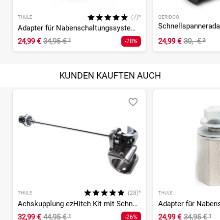
(7)*
THULE
QERIDOO
Schnellspannerada
Adapter für Nabenschaltungssystem SRAM
24,99 €
34,95 €
¹
24,99 €
30,- €
²
-28%
KUNDEN KAUFTEN AUCH
(28)*
THULE
THULE
Achskupplung ezHitch Kit mit Schnellspanner
32,99 €
44,95 €
¹
24,99 €
34,95 €
¹
-26%