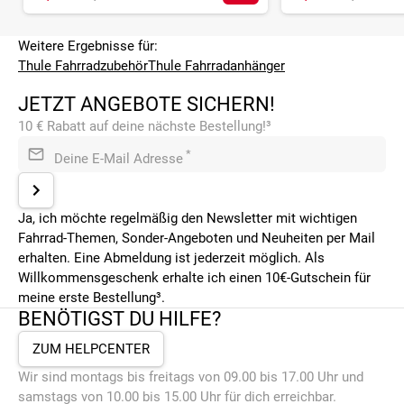
Weitere Ergebnisse für:
Thule Fahrradzubehör
Thule Fahrradanhänger
JETZT ANGEBOTE SICHERN!
10 € Rabatt auf deine nächste Bestellung!³
*
Deine E-Mail Adresse
Ja, ich möchte regelmäßig den Newsletter mit wichtigen
Fahrrad-Themen, Sonder-Angeboten und Neuheiten per Mail
erhalten. Eine Abmeldung ist jederzeit möglich. Als
Willkommensgeschenk erhalte ich einen 10€-Gutschein für
meine erste Bestellung³.
BENÖTIGST DU HILFE?
ZUM HELPCENTER
Wir sind montags bis freitags von 09.00 bis 17.00 Uhr und
samstags von 10.00 bis 15.00 Uhr für dich erreichbar.