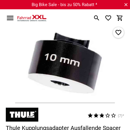
Big Bike Sale - bis zu 50% Rabatt ⁴
(7)*
Thule Kupplungsadapter Ausfallende Spacer