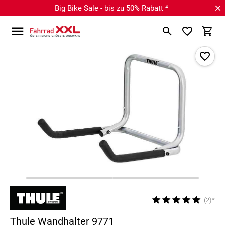
Big Bike Sale - bis zu 50% Rabatt ⁴
(2)*
Thule Wandhalter 9771