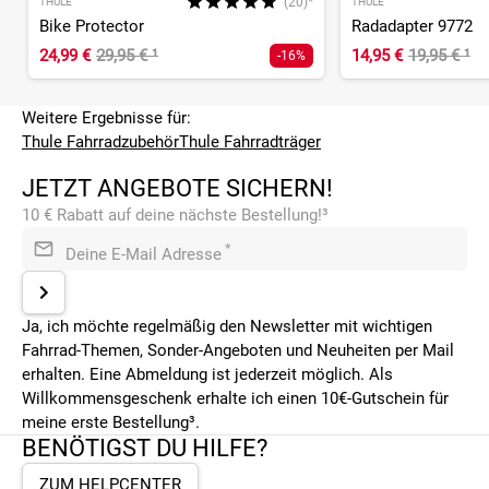
(20)*
THULE
THULE
Bike Protector
Radadapter 9772
24,99 €
29,95 €
¹
14,95 €
19,95 €
¹
-16%
Weitere Ergebnisse für:
Thule Fahrradzubehör
Thule Fahrradträger
JETZT ANGEBOTE SICHERN!
10 € Rabatt auf deine nächste Bestellung!³
*
Deine E-Mail Adresse
Ja, ich möchte regelmäßig den Newsletter mit wichtigen
Fahrrad-Themen, Sonder-Angeboten und Neuheiten per Mail
erhalten. Eine Abmeldung ist jederzeit möglich. Als
Willkommensgeschenk erhalte ich einen 10€-Gutschein für
meine erste Bestellung³.
BENÖTIGST DU HILFE?
ZUM HELPCENTER