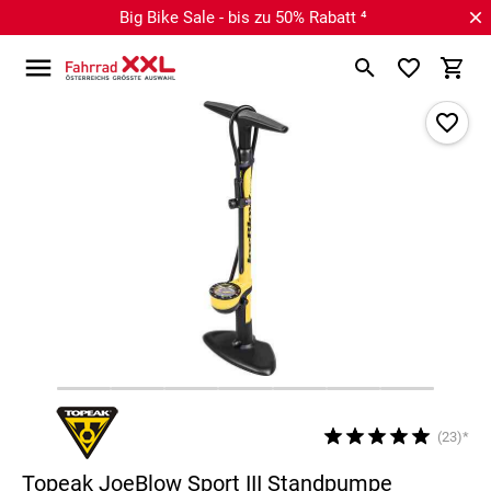
Big Bike Sale - bis zu 50% Rabatt ⁴
(23)*
Topeak JoeBlow Sport III Standpumpe