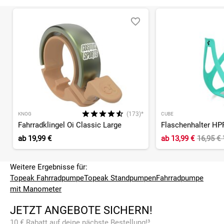
(173)*
KNOG
CUBE
Fahrradklingel Oi Classic Large
Flaschenhalter HP
ab
19,99 €
ab
13,99 €
16,95 €
Weitere Ergebnisse für:
Topeak Fahrradpumpe
Topeak Standpumpen
Fahrradpumpe
mit Manometer
JETZT ANGEBOTE SICHERN!
10 € Rabatt auf deine nächste Bestellung!³