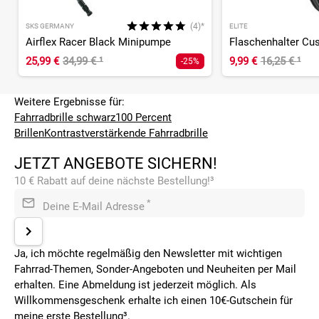
(4)*
SKS GERMANY
ELITE
Airflex Racer Black Minipumpe
25,99 €
34,99 €
¹
9,99 €
16,25 €
¹
-25%
Weitere Ergebnisse für:
Fahrradbrille schwarz
100 Percent
Brillen
Kontrastverstärkende Fahrradbrille
JETZT ANGEBOTE SICHERN!
10 € Rabatt auf deine nächste Bestellung!³
*
Deine E-Mail Adresse
Ja, ich möchte regelmäßig den Newsletter mit wichtigen
Fahrrad-Themen, Sonder-Angeboten und Neuheiten per Mail
erhalten. Eine Abmeldung ist jederzeit möglich. Als
Willkommensgeschenk erhalte ich einen 10€-Gutschein für
meine erste Bestellung³.