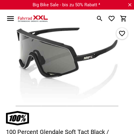
Big Bike Sale - bis zu 50% Rabatt ⁴
100 Percent Glendale Soft Tact Black /