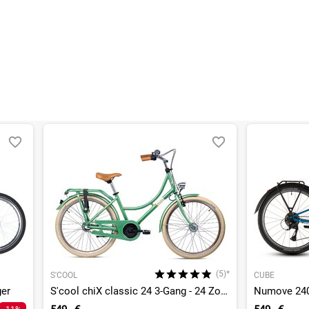
en kann. Einen Fehler gefunden?
Hier melden.
en kann. Einen Fehler gefunden?
Hier melden.
(5)*
S'COOL
CUBE
ger
S'cool chiX classic 24 3-Gang - 24 Zoll - Doppelrohr