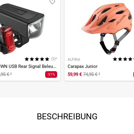
(5)*
ALPINA
DWN 70/DWN USB Rear Signal Beleuchtungs-Set
Carapax Junior
,95 €
¹
59,99 €
74,95 €
¹
-51%
BESCHREIBUNG