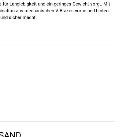
 für Langlebigkeit und ein geringes Gewicht sorgt. Mit
mbination aus mechanischen V-Brakes vorne und hinten
 und sicher macht.
t.
edenen Untergründen.
nterschiedliche Fahrsituationen.
s 68 cm. Die Geometrie des Bellini Carlo 3 passt sich
 und Freizeitaktivitäten suchen.
RSAND