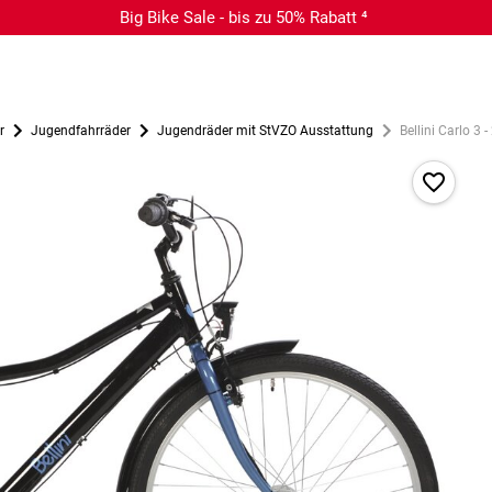
Big Bike Sale - bis zu 50% Rabatt ⁴
r
Jugendfahrräder
Jugendräder mit StVZO Ausstattung
Bellini Carlo 3 