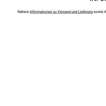
V-Brake, mechanische Felgenbremse
Bremsen hinten
Nähere
Informationen zu Versand und Lieferung
sowie A
V-Brake, mechanische Felgenbremse
RAHMENSET
Gabel
Starrgabel, Stahl
Rahmen
Aluminium
Rahmenform
Diamant
KOMPONENTEN
Griffe
Kids ATB
Lenker
City Kids, Lenkerbreite: 600 mm
Sattel
Bellini ATB
Vorbau
Schaft, Stahl (40 mm)