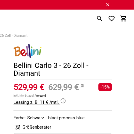
- 26 Zoll - Diamant
Bellini Carlo 3 - 26 Zoll -
Diamant
529,99 €
629,99 €
²
-15%
inkl. MwSt, zzgl.
Versand
Leasing z. B. 11 € /mtl.
Farbe:
Schwarz
|
blackprocess blue
Größenberater