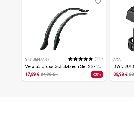
(11)*
SKS GERMANY
AXA
Velo 55 Cross Schutzblech Set 26 - 29 Zoll
17,99 €
24,99 €
¹
39,99 €
82
-28%