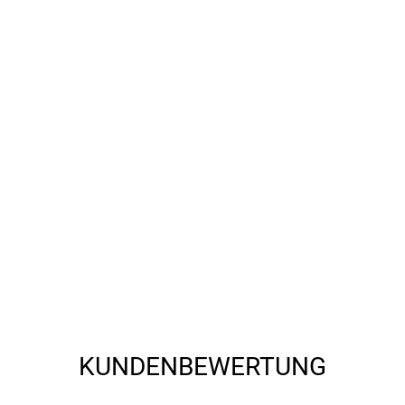
, 60549 Frankfurt am Main, service@fahrrad-xxl.de
KUNDENBEWERTUNG