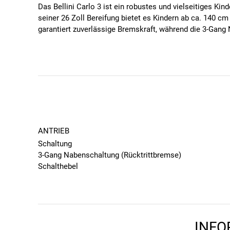
Das Bellini Carlo 3 ist ein robustes und vielseitiges Ki
seiner 26 Zoll Bereifung bietet es Kindern ab ca. 140 
garantiert zuverlässige Bremskraft, während die 3-Gang
Besondere Features des Bellini Carlo 3
Leichter Aluminiumrahmen:
Bietet Stabilität und s
Reifen:
Hochwertige Bellini Reifen in der Größe 26
Rücktrittbremse:
Intuitive Bedienung für kleine Kin
ANTRIEB
Schaltung
Schaltung (3-Gang Nabenschaltung):
Unterstützt K
3-Gang Nabenschaltung (Rücktrittbremse)
Schalthebel
Shimano Nexus, 3-fach
KINDERFAHRRAD FÜR KINDER (AB K
Kurbelgarnitur
Stahlkurbel, 1-fach, Kurbelarmlänge: 170mm
Dieses Fahrrad ist ideal für Kinder ab etwa 10 Jahren m
BREMSEN
perfekt an größere Kinder an, die bereits sichere Fahrer 
INFO
Bremsen vorne