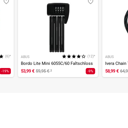
(6)*
(12)*
ABUS
ABUS
Bordo Lite Mini 6055C/60 Faltschloss
Ivera Chain
53,99 €
59,95 €
¹
58,99 €
64,
-19%
-9%