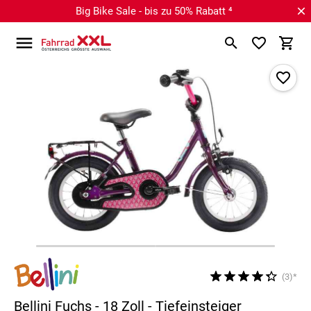
Big Bike Sale - bis zu 50% Rabatt ⁴
(3)*
Bellini Fuchs - 18 Zoll - Tiefeinsteiger