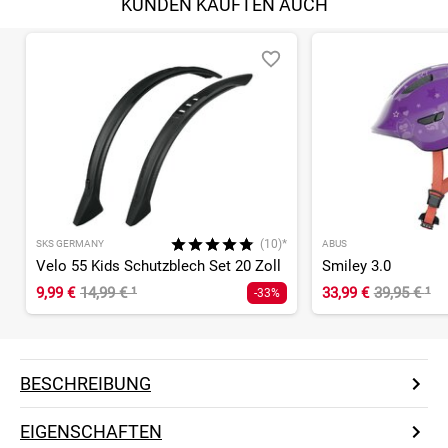
KUNDEN KAUFTEN AUCH
(10)*
SKS GERMANY
ABUS
Velo 55 Kids Schutzblech Set 20 Zoll
Smiley 3.0
9,99 €
14,99 €
¹
33,99 €
39,95 €
¹
-33%
BESCHREIBUNG
EIGENSCHAFTEN