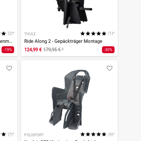
(2)*
(1)*
THULE
Römer Jockey Pro Kindersitz - Rahmenmontage
Ride Along 2 - Gepäckträger Montage
124,99 €
179,95 €
¹
-19%
-30%
(7)*
(4)*
POLISPORT