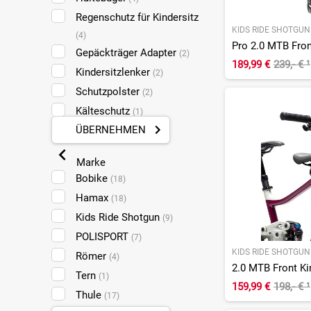
Regenschutz für Kindersitz
KIDS RIDE SHOTGUN
(4)
Pro 2.0 MTB Fron
Gepäckträger Adapter
(2)
189,99 €
239,- €
¹
Kindersitzlenker
(2)
Schutzpolster
(2)
Kälteschutz
(1)
ÜBERNEHMEN
Regenponchos für
Kindersitz
(1)
Marke
Windschutz
(1)
Bobike
(18)
Hamax
(18)
Kids Ride Shotgun
(9)
POLISPORT
(7)
KIDS RIDE SHOTGUN
Römer
(4)
Tern
(1)
159,99 €
198,- €
¹
Thule
(17)