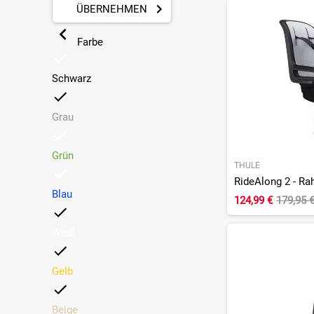
ÜBERNEHMEN
Farbe
Schwarz
Grau
Grün
THULE
RideAlong 2 - R
Blau
124,99 €
179,95 
Weiß
Gelb
Beige