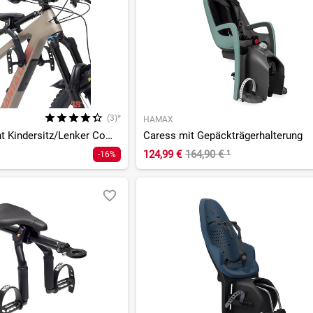
(3)*
HAMAX
Pro 2.0 MTB Front Kindersitz/Lenker Combo Set
Caress mit Gepäckträgerhalterung
124,99 €
164,90 €
¹
-16%