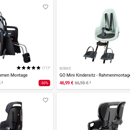
(11)*
BOBIKE
ahmen Montage
GO Mini Kindersitz - Rahmenmontag
€
¹
46,99 €
66,95 €
¹
-30%