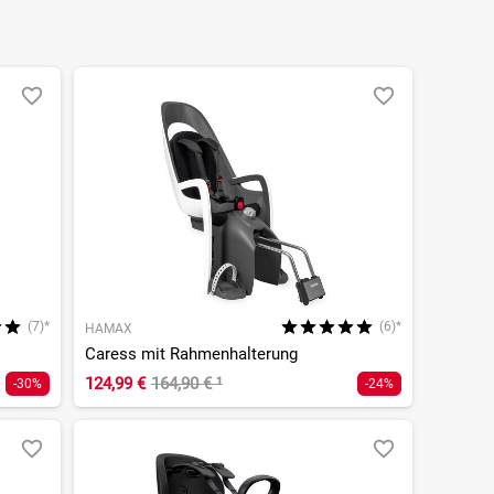
(7)*
(6)*
HAMAX
Caress mit Rahmenhalterung
124,99 €
164,90 €
¹
-30%
-24%