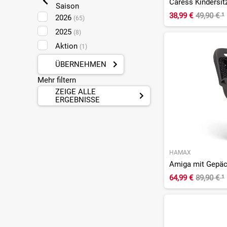
Caress Kindersit
Saison
38,99 €
49,90 €
¹
2026
(65)
2025
(8)
Aktion
(1)
ÜBERNEHMEN
Mehr filtern
ZEIGE ALLE
ERGEBNISSE
HAMAX
Amiga mit Gepäc
64,99 €
89,90 €
¹