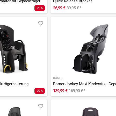
zhalter für Gepäckträger
Quick Release Bracket
26,99 €
39,95 €
¹
-21%
RÖMER
kträgerhalterung
139,99 €
169,90 €
¹
-27%