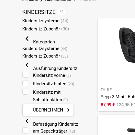
KINDERSITZE
74
Kindersitzsysteme
(44)
Kindersitz Zubehör
(30)
Kategorien
Kindersitzsysteme
(44)
Kindersitz Zubehör
(30)
Ausführung Kindersitz
Kindersitz vorne
(9)
Kindersitz hinten
(29)
THULE
Kindersitz mit
Yepp 2 Mini - R
Schlaffunktion
(9)
87,99 €
124,95 €
ÜBERNEHMEN
Befestigung Kindersitz
am Gepäckträger
(13)