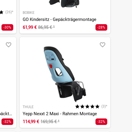
(26)*
BOBIKE
GO Kindersitz - Gepäckträgermontage
61,99 €
86,95 €
¹
-30%
-28%
(3)*
THULE
Yepp Nexxt 2 Maxi - Rack Mount Gepäckträger
Yepp Nexxt 2 Maxi - Rahmen Montage
114,99 €
169,95 €
¹
-32%
-32%