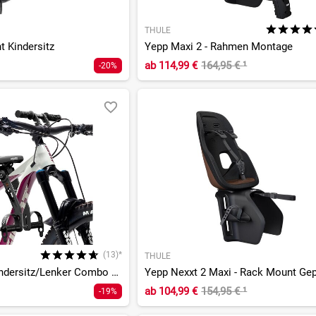
THULE
t Kindersitz
Yepp Maxi 2 - Rahmen Montage
ab
114,99 €
164,95 €
¹
-20%
(13)*
THULE
2.0 MTB Front Kindersitz/Lenker Combo Set
ab
104,99 €
154,95 €
¹
-19%