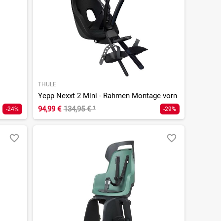
THULE
Yepp Nexxt 2 Mini - Rahmen Montage vorn
94,99 €
134,95 €
¹
-24%
-29%