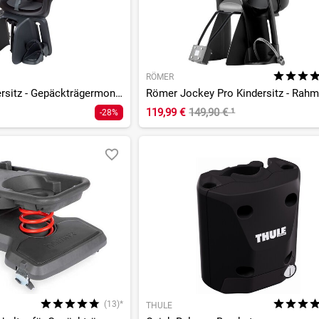
RÖMER
GO MIK HD Kindersitz - Gepäckträgermontage
119,99 €
149,90 €
¹
-28%
(13)*
THULE