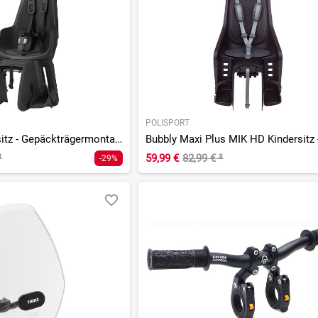
POLISPORT
One Maxi Kindersitz - Gepäckträgermontage
¹
59,99 €
82,99 €
²
-29%