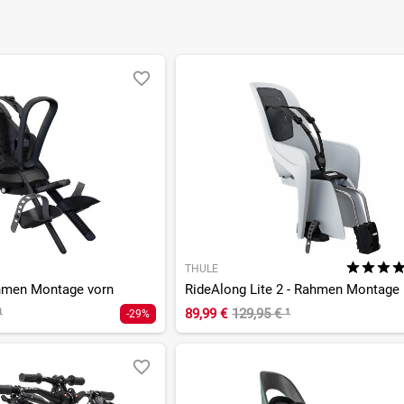
THULE
ahmen Montage vorn
RideAlong Lite 2 - Rahmen Montage
¹
89,99 €
129,95 €
¹
-29%