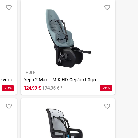
THULE
e vorn
Yepp 2 Maxi - MIK HD Gepäckträger
124,99 €
174,95 €
¹
-29%
-28%