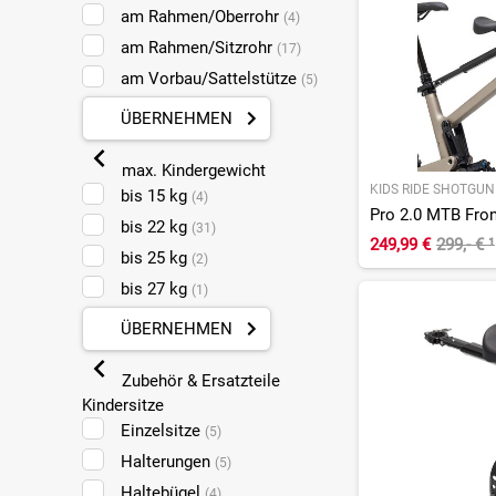
am Rahmen/Oberrohr
(4)
am Rahmen/Sitzrohr
(17)
am Vorbau/Sattelstütze
(5)
ÜBERNEHMEN
max. Kindergewicht
KIDS RIDE SHOTGUN
bis 15 kg
(4)
bis 22 kg
(31)
249,99 €
299,- €
¹
bis 25 kg
(2)
bis 27 kg
(1)
ÜBERNEHMEN
Zubehör & Ersatzteile
Kindersitze
Einzelsitze
(5)
Halterungen
(5)
Haltebügel
(4)