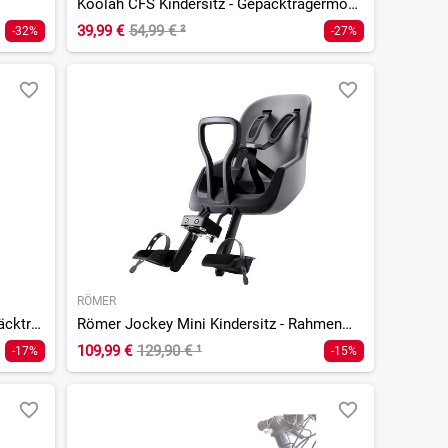
Koolah CFS Kindersitz - Gepäckträgermontage
39,99 €
54,99 €
²
-32%
-27%
RÖMER
Römer Jockey Maxi Kindersitz - Gepäckträgermontage
Römer Jockey Mini Kindersitz - Rahmenmontage vorn
109,99 €
129,90 €
¹
-17%
-15%