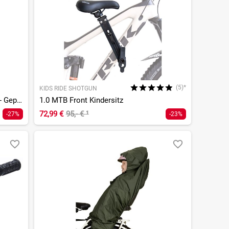
(5)*
KIDS RIDE SHOTGUN
Bubbly Maxi Plus MIK HD Kindersitz - Gepäckträgermontage
1.0 MTB Front Kindersitz
72,99 €
95,- €
¹
-27%
-23%