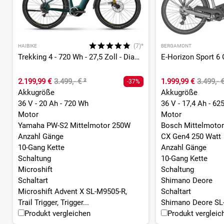
(7)*
HAIBIKE
BERGAMONT
Trekking 4 - 720 Wh - 27,5 Zoll - Diamant
2.199,99 €
3.499,- €
²
1.999,99 €
3.499,- 
-37%
Akkugröße
Akkugröße
36 V - 20 Ah - 720 Wh
36 V - 17,4 Ah - 62
Motor
Motor
Yamaha PW-S2 Mittelmotor 250W
Bosch Mittelmotor
Anzahl Gänge
CX Gen4 250 Watt
10-Gang Kette
Anzahl Gänge
Schaltung
10-Gang Kette
Microshift
Schaltung
Schaltart
Shimano Deore
Microshift Advent X SL-M9505-R,
Schaltart
Trail Trigger, Trigger...
Shimano Deore SL-
Produkt vergleichen
Produkt vergleic