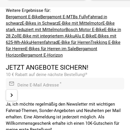
Weitere Ergebnisse für:
Bergamont E-Bike
Bergamont E-MTBs Fully
Fahrrad in
schwarz
E-Bikes in Schwarz
E-Bike mit Mittelmotor
E-Bike
stark reduziert mit Mittelmotor
Bosch Motor E-Bike
E-Bike in
28 Zoll
E-Bike mit integriertem Akku
Alu E-Bike
E-Bikes mit
625-Wh-Akku
Herrenfahrrad
E-Bike für Herren
Trekking E-Bike
für Herren
E-Bikes für Herren im Sale
Bergamont
Horizon
Bergamont E-Horizon
JETZT ANGEBOTE SICHERN!
10 € Rabatt auf deine nächste Bestellung!³
*
Deine E-Mail Adresse
Ja, ich möchte regelmäßig den Newsletter mit wichtigen
Fahrrad-Themen, Sonder-Angeboten und Neuheiten per Mail
erhalten. Eine Abmeldung ist jederzeit möglich. Als
Willkommensgeschenk erhalte ich einen 10€-Gutschein für
meine erste Bestellung³.