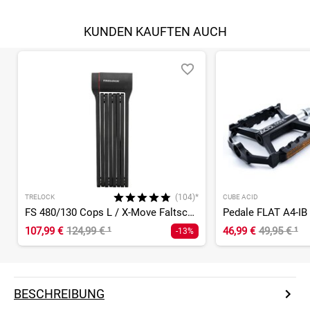
KUNDEN KAUFTEN AUCH
(104)*
TRELOCK
CUBE ACID
FS 480/130 Cops L / X-Move Faltschloss
Pedale FLAT A4-IB
107,99 €
124,99 €
¹
46,99 €
49,95 €
¹
-13%
BESCHREIBUNG