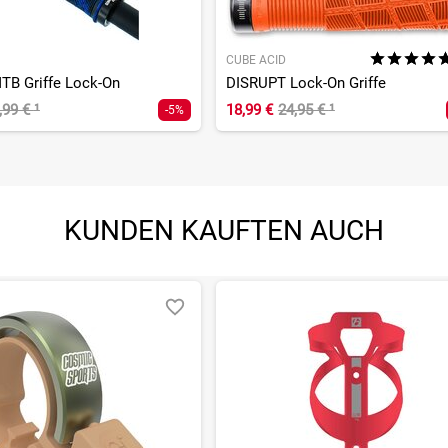
CUBE ACID
TB Griffe Lock-On
DISRUPT Lock-On Griffe
,99 €
¹
18,99 €
24,95 €
¹
-5%
KUNDEN KAUFTEN AUCH