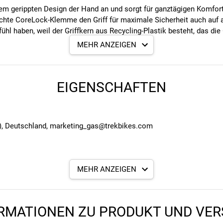
inem gerippten Design der Hand an und sorgt für ganztägigen Komfor
eichte CoreLock-Klemme den Griff für maximale Sicherheit auch auf a
ühl haben, weil der Griffkern aus Recycling-Plastik besteht, das d
MEHR ANZEIGEN
n, unterstützenden Halt
gn garantieren herausragende Kontrolle und Komfort
EIGENSCHAFTEN
lastik hergestellt
fläche für eine sichere, berechenbare Performance
uf dem Lenker und verhindert ein Verrutschen
tzfest und langlebig
e), Deutschland, marketing_gas@trekbikes.com
d verhindert ein Verrutschen
MEHR ANZEIGEN
angegebenen- und den verbauten Komponenten bei Fahrrädern komm
RMATIONEN ZU PRODUKT UND VE
angegebenen- und den verbauten Komponenten bei Fahrrädern komm