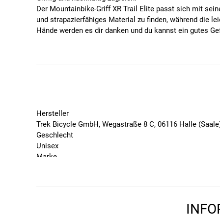
Der Mountainbike-Griff XR Trail Elite passt sich mit se
und strapazierfähiges Material zu finden, während die l
Hände werden es dir danken und du kannst ein gutes Gef
Eigenschaften
Geripptes Design der Grifffläche bietet einen gute
Die optimierte Gummimischung und das Profildesi
Griffkern unter Verwendung von recyceltem Ozeanp
Einfach-Schraubklemmung maximiert die Griffober
Die Aluminiumkernklemme sichert den Griffkern a
Hersteller
Die Endkappe mit höherer Dichte ist besonders kra
Trek Bicycle GmbH, Wegastraße 8 C, 06116 Halle (Saal
3 mm lange M4-Schraube erhöht die Klemmkraft un
Geschlecht
31 mm Durchmesser
Unisex
Marke
Bontrager
Saison
Technische Daten
Aktion
Länge: 130 mm
Bitte beachte, dass es zu Abweichungen zwischen den 
INFO
Außendurchmesser: 31 mm
Bitte beachte, dass es zu Abweichungen zwischen den 
Endentyp: Geschlossen