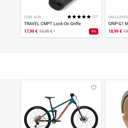
(2)*
CUBE ACID
UNLEAZHED
TRAVEL CMPT Lock-On Griffe
GRIP-G1 M
17,99 €
19,95 €
¹
18,99 €
19
-9%