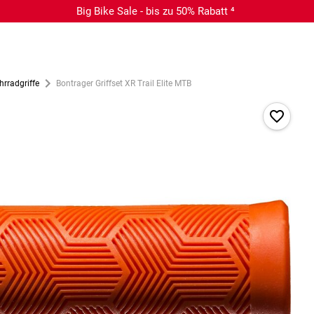
Big Bike Sale - bis zu 50% Rabatt ⁴
hrradgriffe
Bontrager Griffset XR Trail Elite MTB