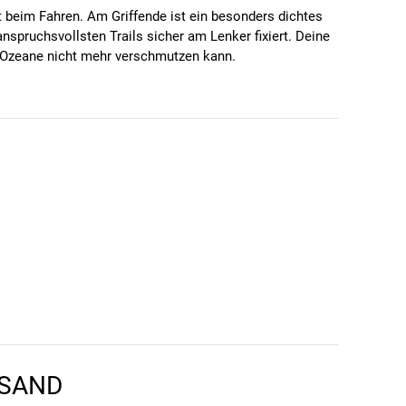
t beim Fahren. Am Griffende ist ein besonders dichtes
nspruchsvollsten Trails sicher am Lenker fixiert. Deine
ie Ozeane nicht mehr verschmutzen kann.
en kann. Einen Fehler gefunden?
Hier melden.
RSAND
en kann. Einen Fehler gefunden?
Hier melden.