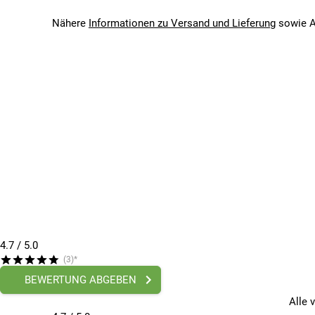
Schraubklemmung: Nein
Nähere
Informationen zu Versand und Lieferung
sowie A
Material: Gummi
Gewicht: 98 g
4.7
/ 5.0
(3)*
BEWERTUNG ABGEBEN
Alle 