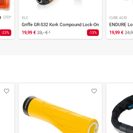
(20)*
XLC
CUBE ACID
Griffe GR-S32 Kork Compound Lock-On
ENDURE Loc
19,99 €
23,- €
¹
19,99 €
24,
-23%
-13%