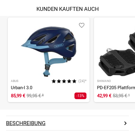
KUNDEN KAUFTEN AUCH
(24)*
ABUS
SHIMANO
Urban-I 3.0
PD-EF205 Plattfor
85,99 €
99,95 €
²
42,99 €
53,95 €
¹
-13%
BESCHREIBUNG