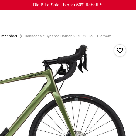
Big Bike Sale - bis zu 50% Rabatt ⁴
-Rennräder
Cannondale Synapse Carbon 2 RL - 28 Zoll - Diamant