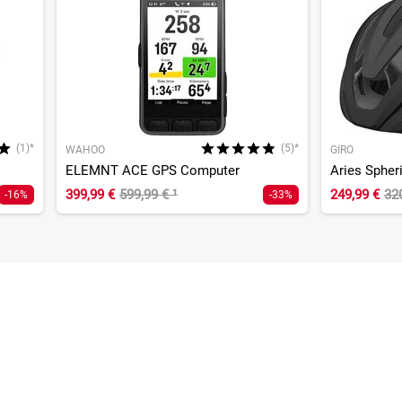
(1)*
(5)*
WAHOO
GIRO
ELEMNT ACE GPS Computer
Aries Spher
399,99 €
599,99 €
¹
249,99 €
32
-16%
-33%