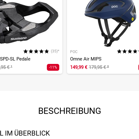
(35)*
POC
SPD-SL Pedale
Omne Air MIPS
,95 €
¹
149,99 €
179,95 €
²
-11%
BESCHREIBUNG
 IM ÜBERBLICK