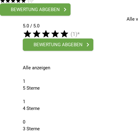
(1)*
Hersteller
BEWERTUNG ABGEBEN
Cycling Sports Group Europe B.V., Geeresteinselaan 57
Ausstattung
Alle 
mit Licht
5.0 / 5.0
Beleuchtung
(1)*
mit Beleuchtung
Farbe
BEWERTUNG ABGEBEN
Grün
Federung
Mit Starrgabel
Alle anzeigen
Gänge
22 - Gänge
1
Geschlecht
5 Sterne
Herren
Marke
1
Cannondale
4 Sterne
Radgröße
28 Zoll
0
Rahmenhöhe
3 Sterne
58 cm