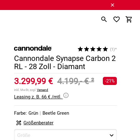
(1)*
Cannondale Synapse Carbon 2
RL - 28 Zoll - Diamant
3.299,99 €
4.199,- €
²
-21%
inkl. MwSt, zzgl.
Versand
Leasing z. B. 66 € /mtl.
Farbe:
Grün
|
Beetle Green
Größenberater