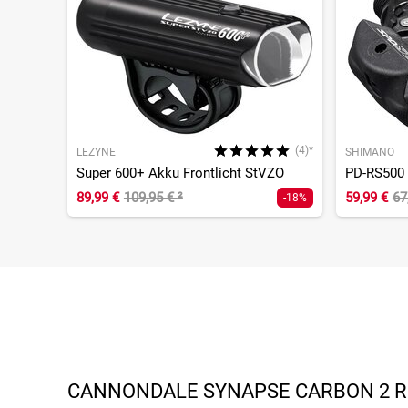
(4)*
LEZYNE
SHIMANO
Super 600+ Akku Frontlicht StVZO
PD-RS500 
89,99 €
109,95 €
²
59,99 €
67
-18%
CANNONDALE SYNAPSE CARBON 2 RL