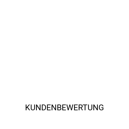
22), reflective
22), reflective
KUNDENBEWERTUNG