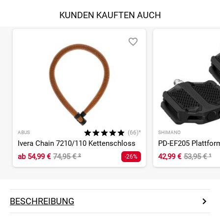
KUNDEN KAUFTEN AUCH
(66)*
ABUS
SHIMANO
Ivera Chain 7210/110 Kettenschloss
PD-EF205 Plattfor
ab
54,99 €
74,95 €
²
42,99 €
53,95 €
¹
-26%
BESCHREIBUNG