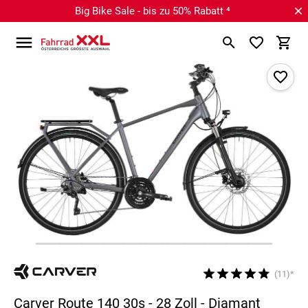
Big Bike Sale - bis zu 50% Rabatt ⁴
(11)*
Carver Route 140 30s - 28 Zoll - Diamant