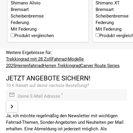
Shimano Alivio
Shimano XT
Bremsart
Bremsart
Scheibenbremse
Scheibenbremse
Federung
Federung
Mit Federung
Mit Federung
Produkt vergleichen
Produkt vergleic
Weitere Ergebnisse für:
Trekkingrad mit 28 Zoll
Fahrrad-Modelle
2025
Herrenfahrrad
Herren Trekkingrad
Carver Route Series
JETZT ANGEBOTE SICHERN!
10 € Rabatt auf deine nächste Bestellung!³
*
Deine E-Mail Adresse
Ja, ich möchte regelmäßig den Newsletter mit wichtigen
Fahrrad-Themen, Sonder-Angeboten und Neuheiten per Mail
erhalten. Eine Abmeldung ist jederzeit möglich. Als