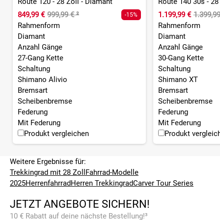
Route 120 - 28 Zoll - Diamant
Route 140 30s - 28
849,99 €
999,99 €
²
1.199,99 €
1.399,9
-15%
Rahmenform
Rahmenform
Diamant
Diamant
Anzahl Gänge
Anzahl Gänge
27-Gang Kette
30-Gang Kette
Schaltung
Schaltung
Shimano Alivio
Shimano XT
Bremsart
Bremsart
Scheibenbremse
Scheibenbremse
Federung
Federung
Mit Federung
Mit Federung
Produkt vergleichen
Produkt vergleic
Weitere Ergebnisse für:
Trekkingrad mit 28 Zoll
Fahrrad-Modelle
2025
Herrenfahrrad
Herren Trekkingrad
Carver Tour Series
JETZT ANGEBOTE SICHERN!
10 € Rabatt auf deine nächste Bestellung!³