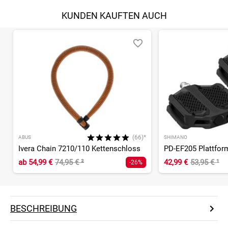
KUNDEN KAUFTEN AUCH
(66)*
ABUS
SHIMANO
Ivera Chain 7210/110 Kettenschloss
PD-EF205 Plattfor
ab
54,99 €
74,95 €
²
42,99 €
53,95 €
¹
-26%
BESCHREIBUNG