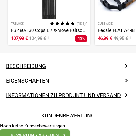
(104)*
TRELOCK
CUBE ACID
FS 480/130 Cops L / X-Move Faltschloss
Pedale FLAT A4-IB
107,99 €
124,99 €
¹
46,99 €
49,95 €
¹
-13%
BESCHREIBUNG
EIGENSCHAFTEN
INFORMATIONEN ZU PRODUKT UND VERSAND
KUNDENBEWERTUNG
Noch keine Kundenbewertungen.
BEWERTUNG ABGEBEN