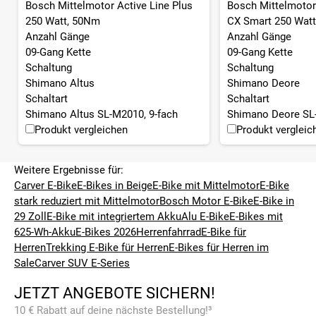
Bosch Mittelmotor Active Line Plus
Bosch Mittelmotor
250 Watt, 50Nm
CX Smart 250 Watt
Anzahl Gänge
Anzahl Gänge
09-Gang Kette
09-Gang Kette
Schaltung
Schaltung
Shimano Altus
Shimano Deore
Schaltart
Schaltart
Shimano Altus SL-M2010, 9-fach
Shimano Deore SL-
Produkt vergleichen
Produkt vergleic
Weitere Ergebnisse für:
Carver E-Bike
E-Bikes in Beige
E-Bike mit Mittelmotor
E-Bike
stark reduziert mit Mittelmotor
Bosch Motor E-Bike
E-Bike in
29 Zoll
E-Bike mit integriertem Akku
Alu E-Bike
E-Bikes mit
625-Wh-Akku
E-Bikes 2026
Herrenfahrrad
E-Bike für
Herren
Trekking E-Bike für Herren
E-Bikes für Herren im
Sale
Carver SUV E-Series
JETZT ANGEBOTE SICHERN!
10 € Rabatt auf deine nächste Bestellung!³