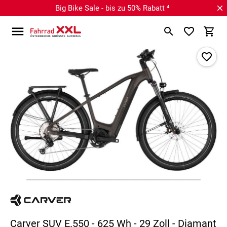
Big Bike Sale - bis zu 50% Rabatt ⁴
Carver SUV E.550 - 625 Wh - 29 Zoll - Diamant