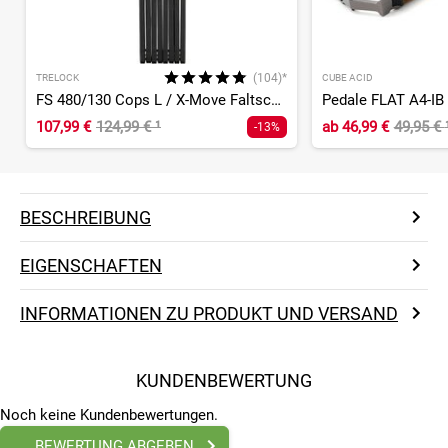
(104)*
TRELOCK
CUBE ACID
FS 480/130 Cops L / X-Move Faltschloss
Pedale FLAT A4-IB
107,99 €
124,99 €
¹
ab
46,99 €
49,95 €
-13%
BESCHREIBUNG
EIGENSCHAFTEN
INFORMATIONEN ZU PRODUKT UND VERSAND
KUNDENBEWERTUNG
Noch keine Kundenbewertungen.
BEWERTUNG ABGEBEN