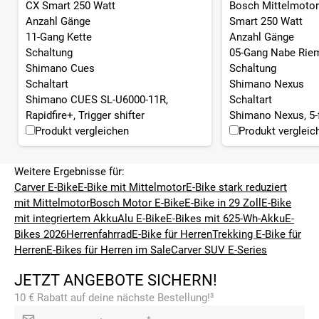
CX Smart 250 Watt
Bosch Mittelmotor
Anzahl Gänge
Smart 250 Watt
11-Gang Kette
Anzahl Gänge
Schaltung
05-Gang Nabe Riem
Shimano Cues
Schaltung
Schaltart
Shimano Nexus
Shimano CUES SL-U6000-11R,
Schaltart
Rapidfire+, Trigger shifter
Shimano Nexus, 5-
Produkt vergleichen
Produkt vergleic
Weitere Ergebnisse für:
Carver E-Bike
E-Bike mit Mittelmotor
E-Bike stark reduziert
mit Mittelmotor
Bosch Motor E-Bike
E-Bike in 29 Zoll
E-Bike
mit integriertem Akku
Alu E-Bike
E-Bikes mit 625-Wh-Akku
E-
Bikes 2026
Herrenfahrrad
E-Bike für Herren
Trekking E-Bike für
Herren
E-Bikes für Herren im Sale
Carver SUV E-Series
JETZT ANGEBOTE SICHERN!
10 € Rabatt auf deine nächste Bestellung!³