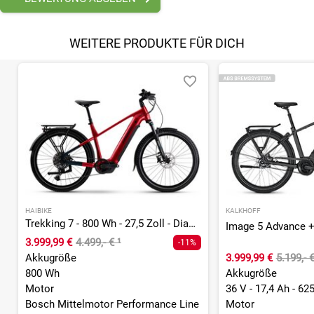
WEITERE PRODUKTE FÜR DICH
HAIBIKE
KALKHOFF
Trekking 7 - 800 Wh - 27,5 Zoll - Diamant - 2027
3.999,99 €
4.499,- €
¹
-11%
Akkugröße
3.999,99 €
5.199,- 
800 Wh
Akkugröße
Motor
36 V - 17,4 Ah - 62
Bosch Mittelmotor Performance Line
Motor